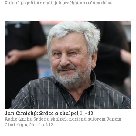
Známý psychiatr radí, jak přečkat náročnou dobu.
Jan Cimický: Srdce a skalpel 1. - 12.
Audio-kniha Srdce a skalpel, načtená autorem Janem
Cimickým, část 1. až 12.