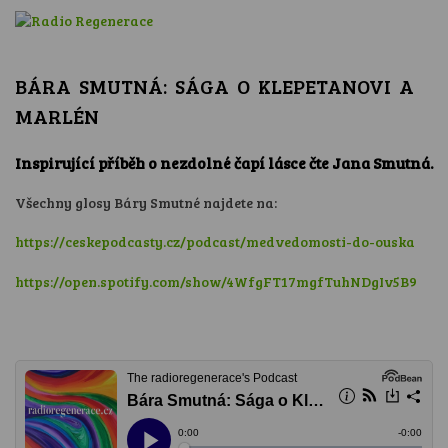
BÁRA SMUTNÁ: SÁGA O KLEPETANOVI A
MARLÉN
Inspirující příběh o nezdolné čapí lásce čte Jana Smutná.
Všechny glosy Báry Smutné najdete na:
https://ceskepodcasty.cz/podcast/medvedomosti-do-ouska
https://open.spotify.com/show/4WfgFT17mgfTuhNDgIv5B9