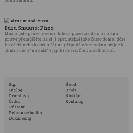
Bára Smutná: Pizza
Možná jste právě v zemi, kde se pizza zrodila a možná
právě přemýšlíte, že si ji opět, stejně jako často doma, dáte
k večeři nebo k obědu. V tom případě vám možná přijde k
chuti i něco "na košt" z její historie. Čte Jana Smutná.
Styl
Úvod
Dialog
O nás
Promluvy
Náš tým
Četba
Kontakty
Výstavy
Relaxace/hudba
Dokumenty