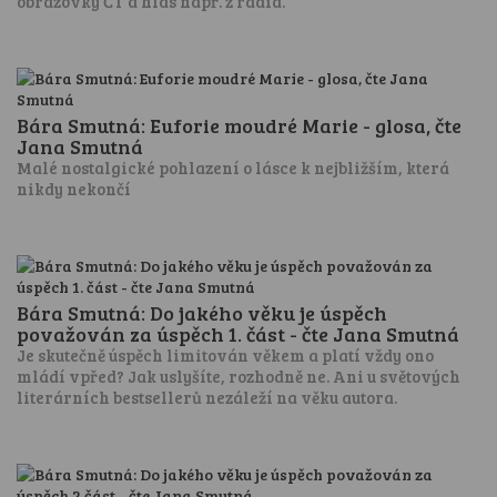
obrazovky ČT a hlas např. z rádia.
Bára Smutná: Euforie moudré Marie - glosa, čte
Jana Smutná
Malé nostalgické pohlazení o lásce k nejbližším, která
nikdy nekončí
Bára Smutná: Do jakého věku je úspěch
považován za úspěch 1. část - čte Jana Smutná
Je skutečně úspěch limitován věkem a platí vždy ono
mládí vpřed? Jak uslyšíte, rozhodně ne. Ani u světových
literárních bestsellerů nezáleží na věku autora.