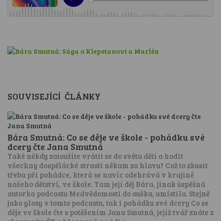
SOUVISEJÍCÍ ČLÁNKY
Bára Smutná: Co se děje ve škole - pohádku své
dcery čte Jana Smutná
Také někdy zatoužíte vrátit se do světa dětí a hodit
všechny dospělácké strasti někam za hlavu? Což to zkusit
třeba při pohádce, která se navíc odehrává v krajině
našeho dětství, ve škole. Tam její děj Bára, jinak úspěšná
autorka podcastu Medvědomosti do ouška, umístila. Stejně
jako glosy v tomto podcastu, tak i pohádku své dcery Co se
děje ve škole čte s potěšením Jana Smutná, jejíž tvář znáte z