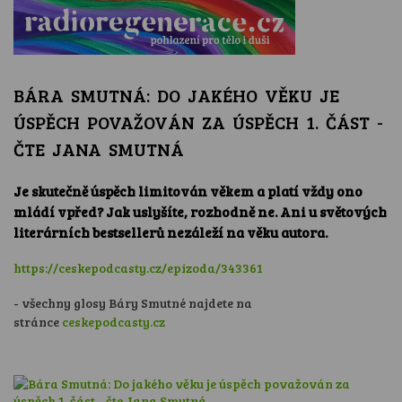
BÁRA SMUTNÁ: DO JAKÉHO VĚKU JE
ÚSPĚCH POVAŽOVÁN ZA ÚSPĚCH 1. ČÁST -
ČTE JANA SMUTNÁ
Je skutečně úspěch limitován věkem a platí vždy ono
mládí vpřed? Jak uslyšíte, rozhodně ne. Ani u světových
literárních bestsellerů nezáleží na věku autora.
https://ceskepodcasty.cz/epizoda/343361
- všechny glosy Báry Smutné najdete na
stránce
ceskepodcasty.cz