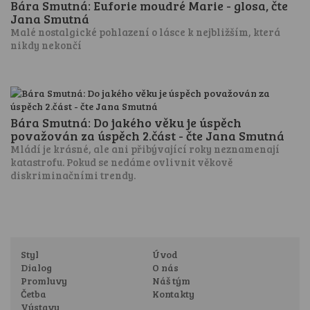
Bára Smutná: Euforie moudré Marie - glosa, čte
Jana Smutná
Malé nostalgické pohlazení o lásce k nejbližším, která
nikdy nekončí
Bára Smutná: Do jakého věku je úspěch
považován za úspěch 2.část - čte Jana Smutná
Mládí je krásné, ale ani přibývající roky neznamenají
katastrofu. Pokud se nedáme ovlivnit věkově
diskriminačními trendy.
Styl
Úvod
Dialog
O nás
Promluvy
Náš tým
Četba
Kontakty
Výstavy