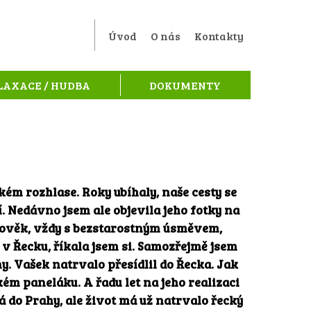
Úvod
O nás
Kontakty
LAXACE / HUDBA
DOKUMENTY
Ě
kém rozhlase. Roky ubíhaly, naše cesty se
. Nedávno jsem ale objevila jeho fotky na
 člověk, vždy s bezstarostným úsměvem,
l v Řecku, říkala jsem si. Samozřejmě jsem
ny. Vašek natrvalo přesídlil do Řecka. Jak
ém paneláku. A řadu let na jeho realizaci
á do Prahy, ale život má už natrvalo řecký