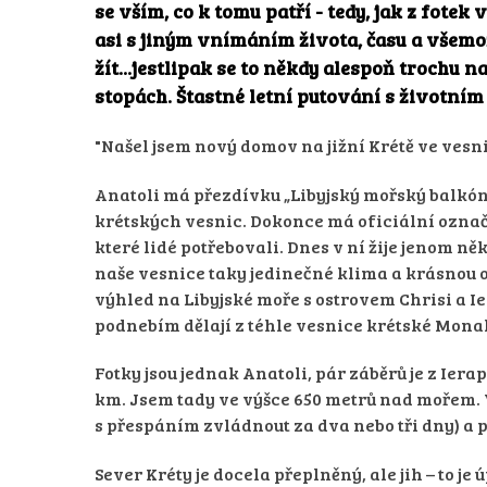
se vším, co k tomu patří - tedy, jak z fot
asi s jiným vnímáním života, času a všemož
žít...jestlipak se to někdy alespoň trochu
stopách. Štastné letní putování s životní
"Našel jsem nový domov na jižní Krétě ve vesn
Anatoli má přezdívku „Libyjský mořský balkón“. 
krétských vesnic. Dokonce má oficiální označe
které lidé potřebovali. Dnes v ní žije jenom n
naše vesnice taky jedinečné klima a krásnou o
výhled na Libyjské moře s ostrovem Chrisi a Ie
podnebím dělají z téhle vesnice krétské Monak
Fotky jsou jednak Anatoli, pár záběrů je z Iera
km. Jsem tady ve výšce 650 metrů nad mořem. V
s přespáním zvládnout za dva nebo tři dny) a p
Sever Kréty je docela přeplněný, ale jih – to je