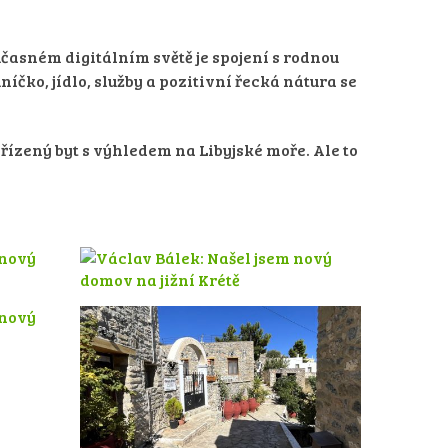
učasném digitálním světě je spojení s rodnou
čko, jídlo, služby a pozitivní řecká nátura se
ízený byt s výhledem na Libyjské moře. Ale to