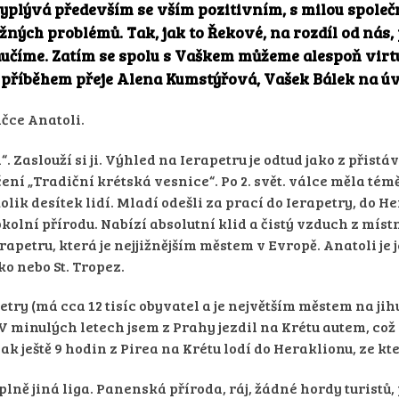
ek vyplývá především se vším pozitivním, s milou spol
ných problémů. Tak, jak to Řekové, na rozdíl od nás, p
 naučíme. Zatím se spolu s Vaškem můžeme alespoň virt
m příběhem přeje Alena Kumstýřová, Vašek Bálek na úv
ičce Anatoli.
Zaslouží si ji. Výhled na Ierapetru je odtud jako z přistáv
ní „Tradiční krétská vesnice“. Po 2. svět. válce měla tém
ěkolik desítek lidí. Mladí odešli za prací do Ierapetry, do
kolní přírodu. Nabízí absolutní klid a čistý vzduch z mís
rapetru, která je nejjižnějším městem v Evropě. Anatoli j
o nebo St. Tropez.
petry (má cca 12 tisíc obyvatel a je největším městem na jih
 minulých letech jsem z Prahy jezdil na Krétu autem, což 
ak ještě 9 hodin z Pirea na Krétu lodí do Heraklionu, ze k
 úplně jiná liga. Panenská příroda, ráj, žádné hordy turistů