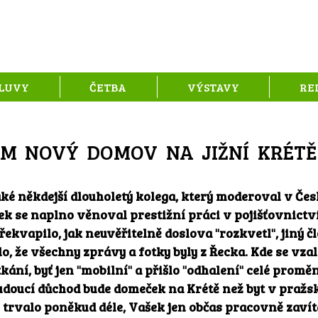
LUVY
ČETBA
VÝSTAVY
RE
EM NOVÝ DOMOV NA JIŽNÍ KRÉT
ké někdejší dlouholetý kolega, který moderoval v Čes
šek se naplno věnoval prestižní práci v pojišťovnictví
řekvapilo, jak neuvěřitelně doslova "rozkvetl", jiný
o, že všechny zprávy a fotky byly z Řecka. Kde se vza
tkání, byť jen "mobilní" a přišlo "odhalení" celé promě
 budoucí důchod bude domeček na Krétě než byt v pražsk
to trvalo poněkud déle, Vašek jen občas pracovně zavít