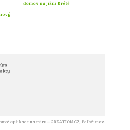
tým
akty
ové aplikace na míru
–
CREATION.CZ
,
Pelhřimov
.