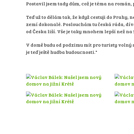
Postavil jsem tady dům, což je téma na román, p
Teď už to dělám tak, že když cestuji do Prahy,
zemí dokonalé. Poslouchám tu česká ráda, dívám
od Česka liší. Vše je taky mnohem lepší než na 5
V domě budu od podzimu mít pro turisty volný 
je teď ještě hudba budoucnosti."