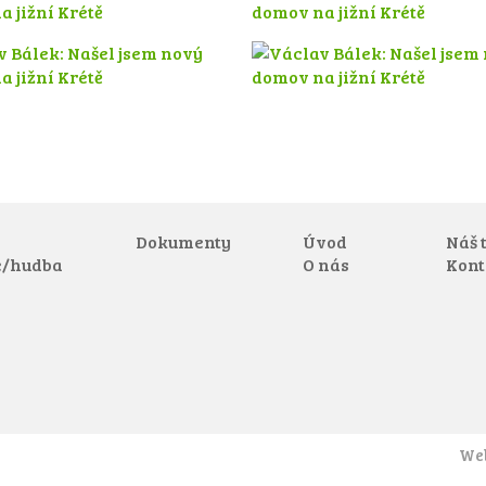
Dokumenty
Úvod
Náš 
e/hudba
O nás
Kont
Web