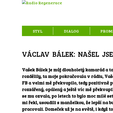
STYL
DIALOG
PROM
VÁCLAV BÁLEK: NAŠEL JS
Vašek Bálek je můj dlouholetý kamarád a ta
rozdělily, ta moje pokračovala v rádiu, Va
FB a velmi mě překvapilo, tedy pozitivně p
rozzářený, opálený a ještě víc mě překvapil
se mu ozvala, po letech to bylo moc milé se
mi řekl, usoudili s manželkou, že lepší na
pracovali. Domeček už je na světě, i když 