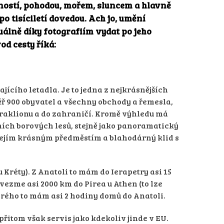
ečností, pohodou, mořem, sluncem a hlavně
o tisíciletí dovedou. Ach jo, umění
uálně díky fotografiím vydat po jeho
od cesty říká:
ajícího letadla. Je to jedna z nejkrásnějších
ěř 900 obyvatel a všechny obchody a řemesla,
 Heraklionu a do zahraničí. Kromě výhledu má
tních borových lesů, stejně jako panoramatický
e jejím krásným předměstím a blahodárný klid s
u Kréty). Z Anatoli to mám do Ierapetry asi 15
vezme asi 2000 km do Pirea u Athen (to lze
terého to mám asi 2 hodiny domů do Anatoli.
, přitom však servis jako kdekoliv jinde v EU.