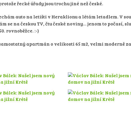
rotože řecké úřady jsou trochu jiné než české.
 nechám auto na letišti v Heraklionu a létám letadlem. V so
 se na českou TV, čtu české noviny… jenom to počasí, sluní
0. rovnoběžce. :-)
samostatný apartmán o velikosti 65 m2, velmi moderně zař