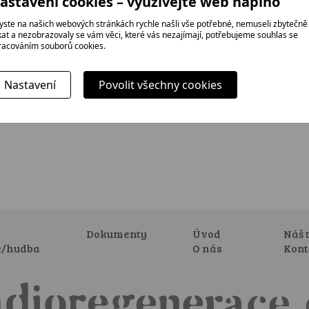
astavení cookies – využívejte web naplno
yste na našich webových stránkách rychle našli vše potřebné, nemuseli zbytečně
ikat a nezobrazovaly se vám věci, které vás nezajímají, potřebujeme souhlas se
racováním souborů cookies.
Nastavení
Povolit všechny cookies
Dokumenty
Úvod
Náš 
e/hudba
O nás
Kont