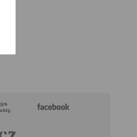
tým
akty