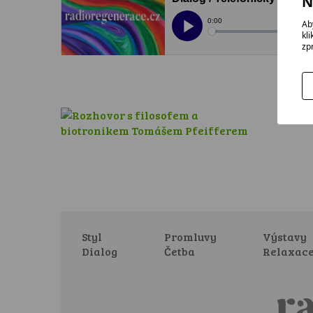
N
Ab
kl
zp
Styl
Promluvy
Výstavy
Dialog
Četba
Relaxac