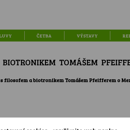
LUVY
ČETBA
VÝSTAVY
RE
A BIOTRONIKEM TOMÁŠEM PFEIFF
s filosofem a biotronikem Tomášem Pfeifferem o Me