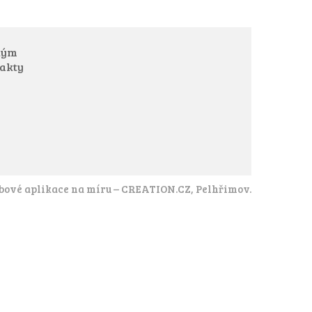
tým
akty
ové aplikace na míru
–
CREATION.CZ
,
Pelhřimov
.