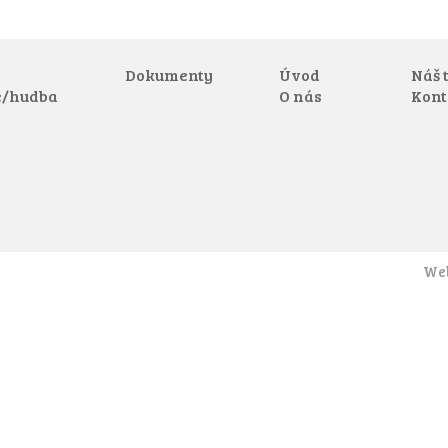
Dokumenty
Úvod
Náš 
e/hudba
O nás
Kont
Web