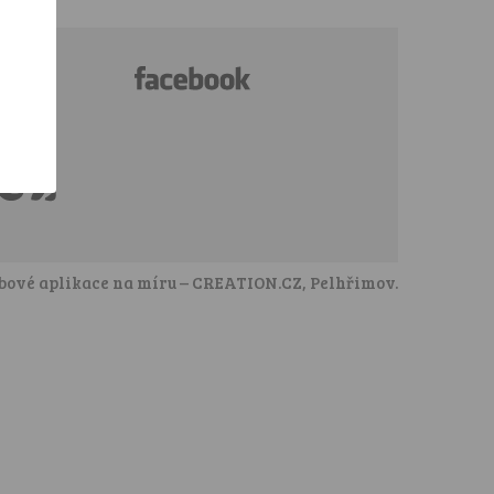
tým
akty
ové aplikace na míru
–
CREATION.CZ
,
Pelhřimov
.