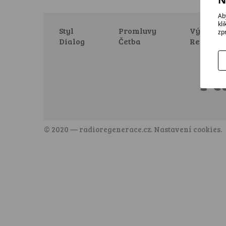
Ab
kl
Styl
Promluvy
Výstavy
zp
Dialog
Četba
Relaxac
© 2020 —
radioregenerace.cz
.
Nastavení cookies
.