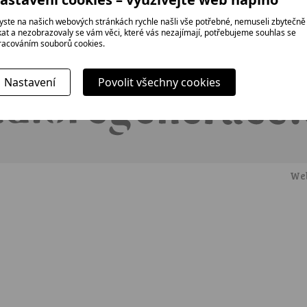
yste na našich webových stránkách rychle našli vše potřebné, nemuseli zbytečně
ikat a nezobrazovaly se vám věci, které vás nezajímají, potřebujeme souhlas se
Dokumenty
Úvod
Náš 
racováním souborů cookies.
e/hudba
O nás
Kont
Nastavení
Povolit všechny cookies
Web