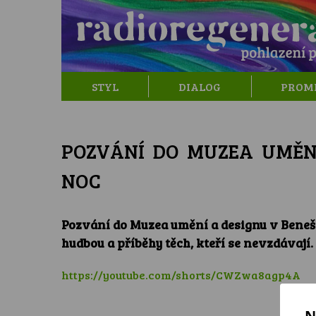
STYL
DIALOG
PROM
POZVÁNÍ DO MUZEA UMĚNÍ
NOC
Pozvání do Muzea umění a designu v Benešo
hudbou a příběhy těch, kteří se nevzdávají.
https://youtube.com/shorts/CWZwa8agp4A
N