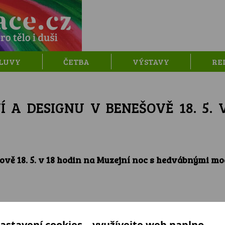
LUVY
ČETBA
VÝSTAVY
RE
 A DESIGNU V BENEŠOVĚ 18. 5. 
vě 18. 5. v 18 hodin na Muzejní noc s hedvábnými mo
astavení cookies – využívejte web naplno