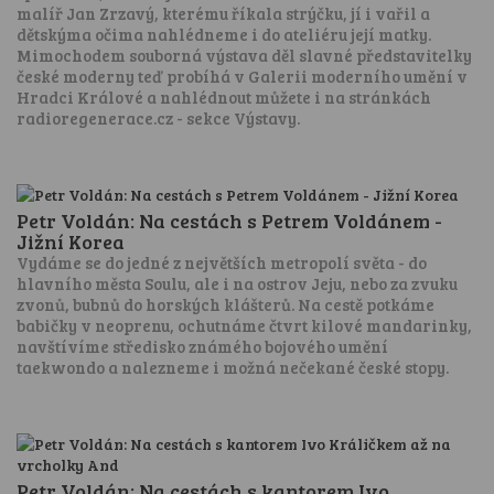
malíř Jan Zrzavý, kterému říkala strýčku, jí i vařil a
dětskýma očima nahlédneme i do ateliéru její matky.
Mimochodem souborná výstava děl slavné představitelky
české moderny teď probíhá v Galerii moderního umění v
Hradci Králové a nahlédnout můžete i na stránkách
radioregenerace.cz - sekce Výstavy.
Petr Voldán: Na cestách s Petrem Voldánem -
Jižní Korea
Vydáme se do jedné z největších metropolí světa - do
hlavního města Soulu, ale i na ostrov Jeju, nebo za zvuku
zvonů, bubnů do horských klášterů. Na cestě potkáme
babičky v neoprenu, ochutnáme čtvrt kilové mandarinky,
navštívíme středisko známého bojového umění
taekwondo a nalezneme i možná nečekané české stopy.
Petr Voldán: Na cestách s kantorem Ivo