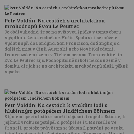
Petr Voldán: Na cestách s architektkou
mrakodrapů Evou Le Peutrec
Je obdivuhodné, že se na světovou špičku v tomto oboru
vyšplhala žena, rodačka z Hořic. Spolu s ní se můžete
vydat např. do Londýna, San Francisca, do Šanghaje a
dalších míst v Číně, Austrálii nebo Nové Kaledonii,
francouzském území v Tichém oceánu. Tam architekta
Eva Le Peutrec žije. Pochopitelně nikoli někde u země v
domku, ale jak se na architektku mrakodrapů sluší, pěkně
vysoko.
Petr Voldán: Na cestách k vrakům lodí s
hlubinným potápěčem Jindřichem Böhmem
S týmem specialistů se snažil objasnit tragédii Estónie, k
jejímuž vraku se potápěl a potápěl se i u Marseille ve
Francii, protože právě tam se účastnil pátrání po vraku
letadla spisovatele Antoine de Saint-Exupéryho. Má rád