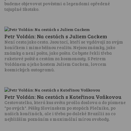
budeme objevovat pověstmi a legendami opředené
tajuplné Skotsko.
Petr Voldán: Na cestách s Juliem Cackem
Není cesta jako cesta. Jsou tací, kteří se vydávají za svým
koníčkem i mimo běžnou realitu. Nejsou známky, jako
známky a není pošta, jako pošta. Co byste řekli třeba
raketové poště a cestám za kosmonauty. S Petrem
Voldánem a jeho hostem Juliem Cackem, lovcem
kosmických autogramů.
Petr Voldán: Na cestách s Kateřinou Voňkovou
Cestovatelka, která kus světa prošla doslova a do písmene
"po svých". Pěšky Slovinskem po stopách Plečnika, po
našich končinách, ale i třeba po daleké Brazílii za co
nejbližším poznáním s maximální mírou svobody.