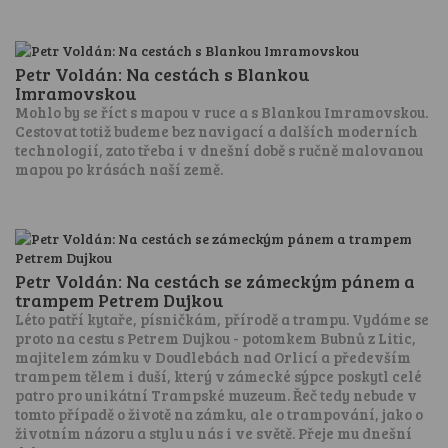
Petr Voldán: Na cestách s Blankou
Imramovskou
Mohlo by se říct s mapou v ruce a s Blankou Imramovskou.
Cestovat totiž budeme bez navigací a dalších moderních
technologií, zato třeba i v dnešní době s ručně malovanou
mapou po krásách naší země.
Petr Voldán: Na cestách se zámeckým pánem a
trampem Petrem Dujkou
Léto patří kytaře, písničkám, přírodě a trampu. Vydáme se
proto na cestu s Petrem Dujkou - potomkem Bubnů z Litic,
majitelem zámku v Doudlebách nad Orlicí a především
trampem tělem i duší, který v zámecké sýpce poskytl celé
patro pro unikátní Trampské muzeum. Řeč tedy nebude v
tomto případě o životě na zámku, ale o trampování, jako o
životním názoru a stylu u nás i ve světě. Přeje mu dnešní