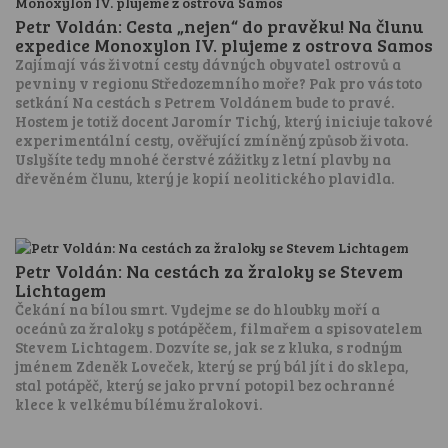
Petr Voldán: Cesta „nejen“ do pravěku! Na člunu
expedice Monoxylon IV. plujeme z ostrova Samos
Zajímají vás životní cesty dávných obyvatel ostrovů a
pevniny v regionu Středozemního moře? Pak pro vás toto
setkání Na cestách s Petrem Voldánem bude to pravé.
Hostem je totiž docent Jaromír Tichý, který iniciuje takové
experimentální cesty, ověřující zmíněný způsob života.
Uslyšíte tedy mnohé čerstvé zážitky z letní plavby na
dřevěném člunu, který je kopií neolitického plavidla.
Petr Voldán: Na cestách za žraloky se Stevem
Lichtagem
Čekání na bílou smrt. Vydejme se do hloubky moří a
oceánů za žraloky s potápěčem, filmařem a spisovatelem
Stevem Lichtagem. Dozvíte se, jak se z kluka, s rodným
jménem Zdeněk Loveček, který se prý bál jít i do sklepa,
stal potápěč, který se jako první potopil bez ochranné
klece k velkému bílému žralokovi.