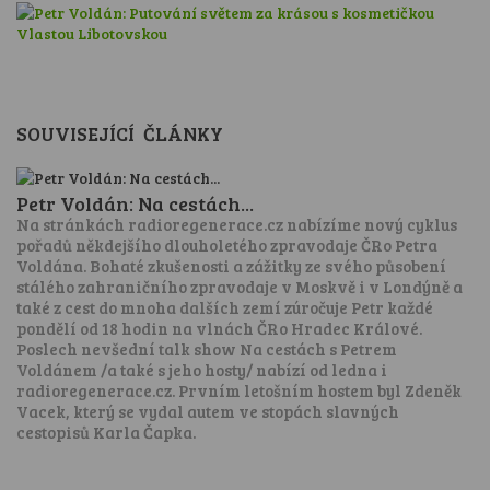
SOUVISEJÍCÍ ČLÁNKY
Petr Voldán: Na cestách...
Na stránkách radioregenerace.cz nabízíme nový cyklus
pořadů někdejšího dlouholetého zpravodaje ČRo Petra
Voldána. Bohaté zkušenosti a zážitky ze svého působení
stálého zahraničního zpravodaje v Moskvě i v Londýně a
také z cest do mnoha dalších zemí zúročuje Petr každé
pondělí od 18 hodin na vlnách ČRo Hradec Králové.
Poslech nevšední talk show Na cestách s Petrem
Voldánem /a také s jeho hosty/ nabízí od ledna i
radioregenerace.cz. Prvním letošním hostem byl Zdeněk
Vacek, který se vydal autem ve stopách slavných
cestopisů Karla Čapka.