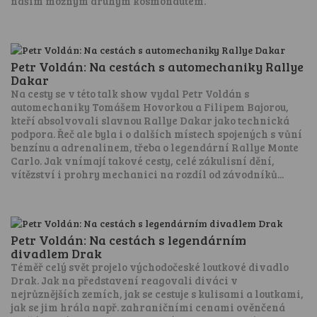
naším možným druhým kosmonautem.
Petr Voldán: Na cestách s automechaniky Rallye
Dakar
Na cesty se v této talk show vydal Petr Voldán s
automechaniky Tomášem Hovorkou a Filipem Bajorou,
kteří absolvovali slavnou Rallye Dakar jako technická
podpora. Řeč ale byla i o dalších místech spojených s vůní
benzínu a adrenalinem, třeba o legendární Rallye Monte
Carlo. Jak vnímají takové cesty, celé zákulisní dění,
vítězství i prohry mechanici na rozdíl od závodníků...
Petr Voldán: Na cestách s legendárním
divadlem Drak
Téměř celý svět projelo východočeské loutkové divadlo
Drak. Jak na představení reagovali diváci v
nejrůznějších zemích, jak se cestuje s kulisami a loutkami,
jak se jim hrála např. zahraničními cenami ověnčená