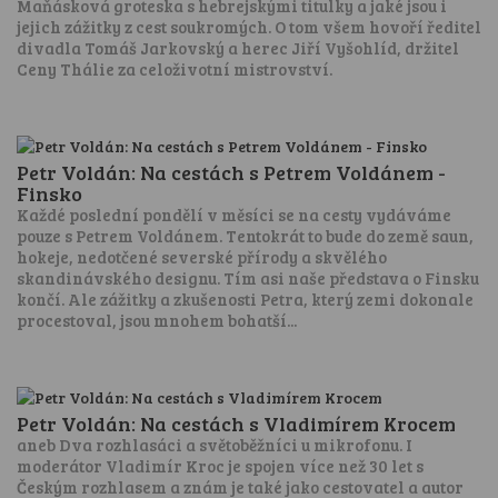
Maňásková groteska s hebrejskými titulky a jaké jsou i
jejich zážitky z cest soukromých. O tom všem hovoří ředitel
divadla Tomáš Jarkovský a herec Jiří Vyšohlíd, držitel
Ceny Thálie za celoživotní mistrovství.
Petr Voldán: Na cestách s Petrem Voldánem -
Finsko
Každé poslední pondělí v měsíci se na cesty vydáváme
pouze s Petrem Voldánem. Tentokrát to bude do země saun,
hokeje, nedotčené severské přírody a skvělého
skandinávského designu. Tím asi naše představa o Finsku
končí. Ale zážitky a zkušenosti Petra, který zemi dokonale
procestoval, jsou mnohem bohatší...
Petr Voldán: Na cestách s Vladimírem Krocem
aneb Dva rozhlasáci a světoběžníci u mikrofonu. I
moderátor Vladimír Kroc je spojen více než 30 let s
Českým rozhlasem a znám je také jako cestovatel a autor