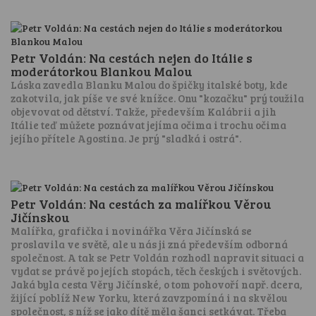
Petr Voldán: Na cestách nejen do Itálie s
moderátorkou Blankou Malou
Láska zavedla Blanku Malou do špičky italské boty, kde
zakotvila, jak píše ve své knížce. Onu "kozačku" prý toužila
objevovat od dětství. Takže, především Kalábrii a jih
Itálie teď můžete poznávat jejíma očima i trochu očima
jejího přítele Agostina. Je prý "sladká i ostrá".
Petr Voldán: Na cestách za malířkou Věrou
Jičínskou
Malířka, grafička i novinářka Věra Jičínská se
proslavila ve světě, ale u nás ji zná především odborná
společnost. A tak se Petr Voldán rozhodl napravit situaci a
vydat se právě po jejích stopách, těch českých i světových.
Jaká byla cesta Věry Jičínské, o tom pohovoří např. dcera,
žijící poblíž New Yorku, která zavzpomíná i na skvělou
společnost, s níž se jako dítě měla šanci setkávat. Třeba