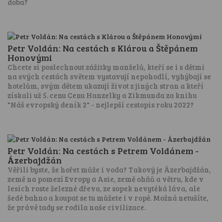
doba?
Petr Voldán: Na cestách s Klárou a Štěpánem
Honovými
Chcete si poslechnout zážitky manželů, kteří se i s dětmi
na svých cestách světem vystavují nepohodlí, vyhýbají se
hotelům, svým dětem ukazují život z jiných stran a kteří
získali už 5. cenu Cenu Hanzelky a Zikmunda za knihu
"Náš evropský deník 2" - nejlepší cestopis roku 2022?
Petr Voldán: Na cestách s Petrem Voldánem -
Ázerbajdžán
Věřili byste, že hořet může i voda? Takový je Ázerbajdžán,
země na pomezí Evropy a Asie, země ohňů a větru, kde v
lesích roste železné dřevo, ze sopek nevytéká láva, ale
šedé bahno a koupat se tu můžete i v ropě. Možná netušíte,
že právě tady se rodila naše civilizace.