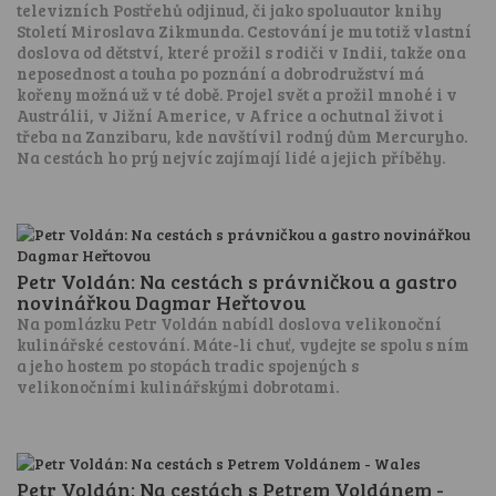
televizních Postřehů odjinud, či jako spoluautor knihy
Století Miroslava Zikmunda. Cestování je mu totiž vlastní
doslova od dětství, které prožil s rodiči v Indii, takže ona
neposednost a touha po poznání a dobrodružství má
kořeny možná už v té době. Projel svět a prožil mnohé i v
Austrálii, v Jižní Americe, v Africe a ochutnal život i
třeba na Zanzibaru, kde navštívil rodný dům Mercuryho.
Na cestách ho prý nejvíc zajímají lidé a jejich příběhy.
Petr Voldán: Na cestách s právničkou a gastro
novinářkou Dagmar Heřtovou
Na pomlázku Petr Voldán nabídl doslova velikonoční
kulinářské cestování. Máte-li chuť, vydejte se spolu s ním
a jeho hostem po stopách tradic spojených s
velikonočními kulinářskými dobrotami.
Petr Voldán: Na cestách s Petrem Voldánem -