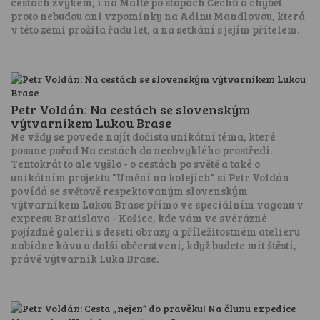
cestách zvykem, i na Maltě po stopách Čechů a chybět
proto nebudou ani vzpomínky na Adinu Mandlovou, která
v této zemi prožila řadu let, a na setkání s jejím přítelem.
Petr Voldán: Na cestách se slovenským
výtvarníkem Lukou Brase
Ne vždy se povede najít dočista unikátní téma, které
posune pořad Na cestách do neobvyklého prostředí.
Tentokrát to ale vyšlo - o cestách po světě a také o
unikátním projektu "Umění na kolejích" si Petr Voldán
povídá se světově respektovaným slovenským
výtvarníkem Lukou Brase přímo ve speciálním vagonu v
expresu Bratislava - Košice, kde vám ve svérázné
pojízdné galerii s deseti obrazy a příležitostném atelieru
nabídne kávu a další občerstvení, když budete mít štěstí,
právě výtvarník Luka Brase.