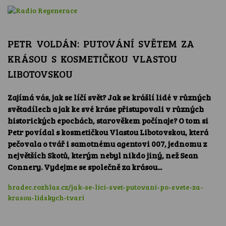
PETR VOLDÁN: PUTOVÁNÍ SVĚTEM ZA
KRÁSOU S KOSMETIČKOU VLASTOU
LIBOTOVSKOU
Zajímá vás, jak se líčí svět? Jak se krášlí lidé v různých
světadílech a jak ke své kráse přistupovali v různých
historických epochách, starověkem počínaje? O tom si
Petr povídal s kosmetičkou Vlastou Libotovskou, která
pečovala o tvář i samotnému agentovi 007, jednomu z
největších Skotů, kterým nebyl nikdo jiný, než Sean
Connery. Vydejme se společně za krásou...
hradec.rozhlas.cz/jak-se-lici-svet-putovani-po-svete-za-
krasou-lidskych-tvari