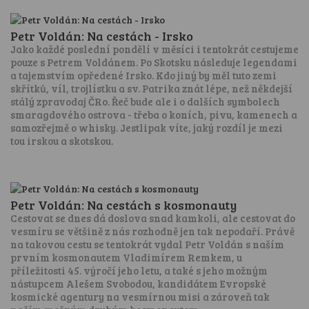
Petr Voldán: Na cestách - Irsko
Jako každé poslední pondělí v měsíci i tentokrát cestujeme
pouze s Petrem Voldánem. Po Skotsku následuje legendami
a tajemstvím opředené Irsko. Kdo jiný by měl tuto zemi
skřítků, víl, trojlístku a sv. Patrika znát lépe, než někdejší
stálý zpravodaj ČRo. Řeč bude ale i o dalších symbolech
smaragdového ostrova - třeba o koních, pivu, kamenech a
samozřejmě o whisky. Jestlipak víte, jaký rozdíl je mezi
tou irskou a skotskou.
Petr Voldán: Na cestách s kosmonauty
Cestovat se dnes dá doslova snad kamkoli, ale cestovat do
vesmíru se většině z nás rozhodně jen tak nepodaří. Právě
na takovou cestu se tentokrát vydal Petr Voldán s naším
prvním kosmonautem Vladimírem Remkem, u
příležitosti 45. výročí jeho letu, a také s jeho možným
nástupcem Alešem Svobodou, kandidátem Evropské
kosmické agentury na vesmírnou misi a zároveň tak