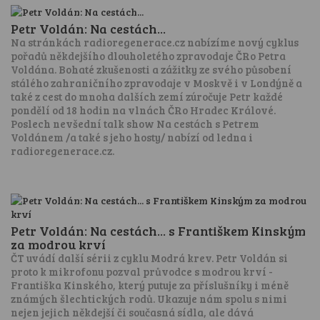
Petr Voldán: Na cestách...
Na stránkách radioregenerace.cz nabízíme nový cyklus
pořadů někdejšího dlouholetého zpravodaje ČRo Petra
Voldána. Bohaté zkušenosti a zážitky ze svého působení
stálého zahraničního zpravodaje v Moskvě i v Londýně a
také z cest do mnoha dalších zemí zúročuje Petr každé
pondělí od 18 hodin na vlnách ČRo Hradec Králové.
Poslech nevšední talk show Na cestách s Petrem
Voldánem /a také s jeho hosty/ nabízí od ledna i
radioregenerace.cz.
Petr Voldán: Na cestách... s Františkem Kinským
za modrou krví
ČT uvádí další sérii z cyklu Modrá krev. Petr Voldán si
proto k mikrofonu pozval průvodce s modrou krví -
Františka Kinského, který putuje za příslušníky i méně
známých šlechtických rodů. Ukazuje nám spolu s nimi
nejen jejich někdejší či současná sídla, ale dává