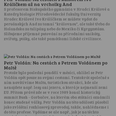
Králičkem až na vrcholky And
S profesorem Biskupského gymnázia v Hradci Králové a
Katedry biologie Přírodovědecké fakulty Univerzity
Hradec Králové Ivo Králíčkem se můžete vydat do
peruánských And za tamní "královnou", ale také třeba do
Holandska za tulipány nebo do Mexika či Kyrgyzstánu.
Slibujeme příjemné putování za přírodními unikáty,
zvířaty, ptáky, ale také památkami lidské civilizace.
Petr Voldán: Na cestách s Petrem Voldánem po
Maltě
Protože bylo poslední pondělí v měsíci, ohlížel se Petr
Voldán opět pouze za svými cestami. Tentokrát společně s
ním navštívíme Maltu, turistickou atrakci, kde ale
nenajdete např. lesy ani jezera, a která je nejmenší zemi
EU. Přitom právě zde se v roce 1989 konal historický
summit Bush - Gorbačov, na kterém oba státníci oznámili
konec studené války. Petr Voldán na této události působil
jako zvláštní rozhlasový zpravodaj, takže, nahlédneme i
do této profese. Vydáme se ale např., jak je na těchto