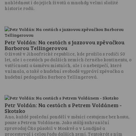
nahlédnout i do jejich životů a mnohdy velmi složité
historie rodů.
Petr Voldán: Na cestách s jazzovou zpěvačkou
Barborou Tellingerovou
O životě v Jihoafrické republice, kde prožila s rodiči 50
let, ale i o cestách po dalších zemích černého kontinentu, o
vstřícnosti a úsměvu místních, ale i o nebezpečí, které
vnímala, a také o hudební svobodě vypráví zpěvačka a
hudební pedagožka Barbora Tellingerová.
Petr Voldán: Na cestách s Petrem Voldánem -
Skotsko
Ano, každé poslední pondělí v měsíci cestujeme bez hosta,
pouze s Petrem Voldánem. Jako stálý zahraniční
zpravodaj ČRo působil v Moskvě a v Londýně a
procestoval i celou řadu dalších zemí. Tentokrát s ním