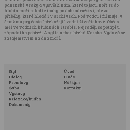
panenské vraky a vysvětlí nám, které to jsou, noří se do
hlubin moří nikoli z touhy po dobrodružství, ale za
příběhy, které hledá i v archivech. Pod vodou i filmuje, v
čemž mu prý často “překážejí” vodní živočichové. Občas
měl ve vodních hlubinách i trable. Nejraději se potápí u
západního pobřeží Anglie nebo u břehů Norska. Vydává se
za tajemstvím na dna moří.
Styl
Úvod
Dialog
O nás
Promluvy
Náš tým
Četba
Kontakty
Výstavy
Relaxace/hudba
Dokumenty