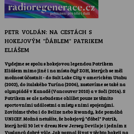
PETR VOLDÁN: NA CESTÁCH S
HOKEJOVÝM "ĎÁBLEM" PATRIKEM
ELIÁŠEM
Vydejme se spolu s hokejovou legendou Patrikem
Eliášem mimo jiné i na místa čtyř ZOH, kterých se měl
možnost účastnit - do Salt Lake City v americkém Utahu
(2002), do italského Turína (2006), zastavíme se také na
olympiádě v Kanadě (Vancouver 2010) a v Soči (2014). S
Patrikem se ale nebudeme ohlížet pouze ze těmito
sportovními událostmi a místy s nimi spojenými.
Zavítáme třeba i do Belize nebo Rwandy, kde pomáhá
UNICEF. Možná netušíte, že hokejový "ďábel" Patrik,
který hrál 30 let v dresu New Jersey Devils je i jedním z
Vyslanců dobré vůle. Jak poznal život v těchto hokeji na