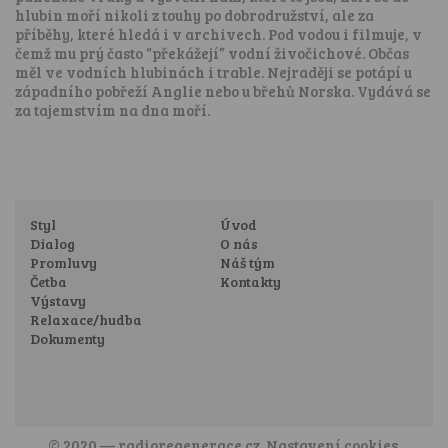
hlubin moří nikoli z touhy po dobrodružství, ale za
příběhy, které hledá i v archivech. Pod vodou i filmuje, v
čemž mu prý často “překážejí” vodní živočichové. Občas
měl ve vodních hlubinách i trable. Nejraději se potápí u
západního pobřeží Anglie nebo u břehů Norska. Vydává se
za tajemstvím na dna moří.
Styl
Úvod
Dialog
O nás
Promluvy
Náš tým
Četba
Kontakty
Výstavy
Relaxace/hudba
Dokumenty
© 2020 —
radioregenerace.cz
.
Nastavení cookies
.