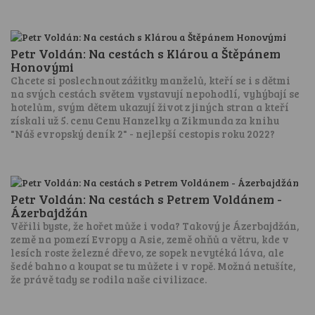
Petr Voldán: Na cestách s Klárou a Štěpánem
Honovými
Chcete si poslechnout zážitky manželů, kteří se i s dětmi
na svých cestách světem vystavují nepohodlí, vyhýbají se
hotelům, svým dětem ukazují život z jiných stran a kteří
získali už 5. cenu Cenu Hanzelky a Zikmunda za knihu
"Náš evropský deník 2" - nejlepší cestopis roku 2022?
Petr Voldán: Na cestách s Petrem Voldánem -
Ázerbajdžán
Věřili byste, že hořet může i voda? Takový je Ázerbajdžán,
země na pomezí Evropy a Asie, země ohňů a větru, kde v
lesích roste železné dřevo, ze sopek nevytéká láva, ale
šedé bahno a koupat se tu můžete i v ropě. Možná netušíte,
že právě tady se rodila naše civilizace.