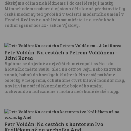
dětskýma očima nahlédneme i do ateliéru její matky.
Mimochodem souborná výstava děl slavné představitelky
české moderny teď probíhá v Galerii moderního umění v
Hradci Králové a nahlédnout můžete i na stránkách
radioregenerace.cz - sekce Výstavy.
Petr Voldán: Na cestách s Petrem Voldánem -
Jižní Korea
Vydáme se do jedné z největších metropolí světa - do
hlavního města Soulu, ale i na ostrov Jeju, nebo za zvuku
zvonů, bubnů do horských klášterů. Na cestě potkáme
babičky v neoprenu, ochutnáme čtvrt kilové mandarinky,
navštívíme středisko známého bojového umění
taekwondo a nalezneme i možná nečekané české stopy.
Petr Voldán: Na cestách s kantorem Ivo
Králičkem až na vrcholky And