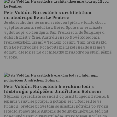
Petr Voldán: Na cestách s architektkou
mrakodrapů Evou Le Peutrec
Je obdivuhodné, že se na světovou špičku v tomto oboru
vyšplhala žena, rodačka z Hořic. Spolu s ní se můžete
vydat např. do Londýna, San Francisca, do Šanghaje a
dalších míst v Číně, Austrálii nebo Nové Kaledonii,
francouzském území v Tichém oceánu. Tam architekta
Eva Le Peutrec žije. Pochopitelně nikoli někde u země v
domku, ale jak se na architektku mrakodrapů sluší, pěkně
vysoko.
Petr Voldán: Na cestách k vrakům lodí s
hlubinným potápěčem Jindřichem Böhmem
S týmem specialistů se snažil objasnit tragédii Estónie, k
jejímuž vraku se potápěl a potápěl se i u Marseille ve
Francii, protože právě tam se účastnil pátrání po vraku
letadla spisovatele Antoine de Saint-Exupéryho. Má rád
panenské vraky a vysvětlí nám, které to jsou, noří se do