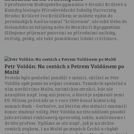
S profesorem Biskupského gymnázia v Hradci Králové a
Katedry biologie Přírodovědecké fakulty Univerzity
Hradec Králové Ivo Králíčkem se můžete vydat do
peruánských And za tamní "královnou", ale také třeba do
Holandska za tulipány nebo do Mexika či Kyrgyzstánu.
Slibujeme příjemné putování za přírodními unikáty,
zvířaty, ptáky, ale také památkami lidské civilizace.
Petr Voldán: Na cestách s Petrem Voldánem po
Maltě
Protože bylo poslední pondělí v měsíci, ohlížel se Petr
Voldán opět pouze za svými cestami. Tentokrát společně s
ním navštívíme Maltu, turistickou atrakci, kde ale
nenajdete např. lesy ani jezera, a která je nejmenší zemi
EU. Přitom právě zde se v roce 1989 konal historický
summit Bush - Gorbačov, na kterém oba státníci oznámili
konec studené války. Petr Voldán na této události působil
jako zvláštní rozhlasový zpravodaj, takže, nahlédneme i
do této profese. Vydáme se ale např., jak je na těchto
cestách zvykem, i na Maltě po stopách Čechů a chybět