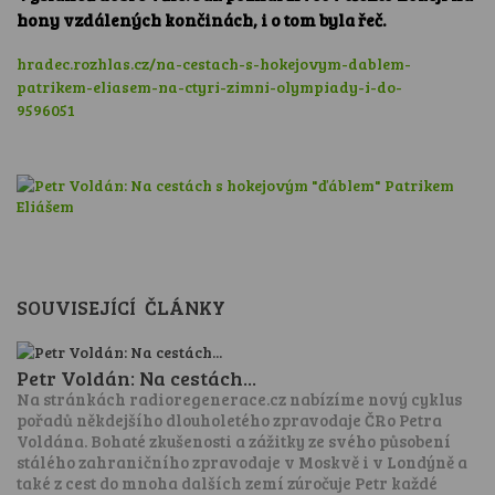
hony vzdálených končinách, i o tom byla řeč.
hradec.rozhlas.cz/na-cestach-s-hokejovym-dablem-
patrikem-eliasem-na-ctyri-zimni-olympiady-i-do-
9596051
SOUVISEJÍCÍ ČLÁNKY
Petr Voldán: Na cestách...
Na stránkách radioregenerace.cz nabízíme nový cyklus
pořadů někdejšího dlouholetého zpravodaje ČRo Petra
Voldána. Bohaté zkušenosti a zážitky ze svého působení
stálého zahraničního zpravodaje v Moskvě i v Londýně a
také z cest do mnoha dalších zemí zúročuje Petr každé