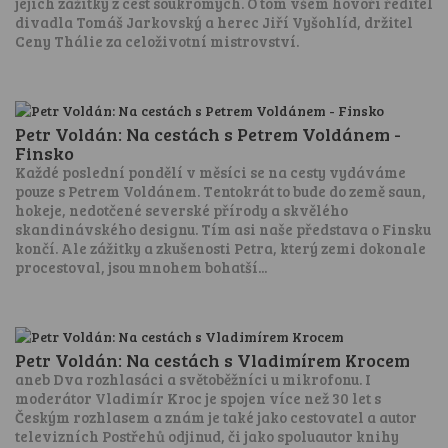
jejich zážitky z cest soukromých. O tom všem hovoří ředitel
divadla Tomáš Jarkovský a herec Jiří Vyšohlíd, držitel
Ceny Thálie za celoživotní mistrovství.
Petr Voldán: Na cestách s Petrem Voldánem -
Finsko
Každé poslední pondělí v měsíci se na cesty vydáváme
pouze s Petrem Voldánem. Tentokrát to bude do země saun,
hokeje, nedotčené severské přírody a skvělého
skandinávského designu. Tím asi naše představa o Finsku
končí. Ale zážitky a zkušenosti Petra, který zemi dokonale
procestoval, jsou mnohem bohatší...
Petr Voldán: Na cestách s Vladimírem Krocem
aneb Dva rozhlasáci a světoběžníci u mikrofonu. I
moderátor Vladimír Kroc je spojen více než 30 let s
Českým rozhlasem a znám je také jako cestovatel a autor
televizních Postřehů odjinud, či jako spoluautor knihy