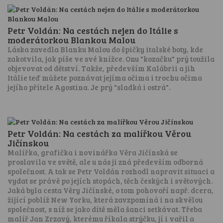
Petr Voldán: Na cestách nejen do Itálie s
moderátorkou Blankou Malou
Láska zavedla Blanku Malou do špičky italské boty, kde
zakotvila, jak píše ve své knížce. Onu "kozačku" prý toužila
objevovat od dětství. Takže, především Kalábrii a jih
Itálie teď můžete poznávat jejíma očima i trochu očima
jejího přítele Agostina. Je prý "sladká i ostrá".
Petr Voldán: Na cestách za malířkou Věrou
Jičínskou
Malířka, grafička i novinářka Věra Jičínská se
proslavila ve světě, ale u nás ji zná především odborná
společnost. A tak se Petr Voldán rozhodl napravit situaci a
vydat se právě po jejích stopách, těch českých i světových.
Jaká byla cesta Věry Jičínské, o tom pohovoří např. dcera,
žijící poblíž New Yorku, která zavzpomíná i na skvělou
společnost, s níž se jako dítě měla šanci setkávat. Třeba
malíř Jan Zrzavý, kterému říkala strýčku, jí i vařil a