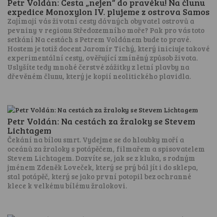
Petr Voldán: Cesta „nejen“ do pravěku! Na člunu
expedice Monoxylon IV. plujeme z ostrova Samos
Zajímají vás životní cesty dávných obyvatel ostrovů a
pevniny v regionu Středozemního moře? Pak pro vás toto
setkání Na cestách s Petrem Voldánem bude to pravé.
Hostem je totiž docent Jaromír Tichý, který iniciuje takové
experimentální cesty, ověřující zmíněný způsob života.
Uslyšíte tedy mnohé čerstvé zážitky z letní plavby na
dřevěném člunu, který je kopií neolitického plavidla.
Petr Voldán: Na cestách za žraloky se Stevem
Lichtagem
Čekání na bílou smrt. Vydejme se do hloubky moří a
oceánů za žraloky s potápěčem, filmařem a spisovatelem
Stevem Lichtagem. Dozvíte se, jak se z kluka, s rodným
jménem Zdeněk Loveček, který se prý bál jít i do sklepa,
stal potápěč, který se jako první potopil bez ochranné
klece k velkému bílému žralokovi.