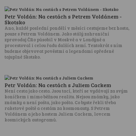
Petr Voldán: Na cestách s Petrem Voldánem -
Skotsko
Ano, každé poslední pondělí v měsíci cestujeme bez hosta,
pouze s Petrem Voldánem. Jako stálý zahraniční
zpravodaj ČRo působil v Moskvě a v Londýně a
procestoval i celou řadu dalších zemí. Tentokrát s ním
budeme objevovat pověstmi a legendami opředené
tajuplné Skotsko.
Petr Voldán: Na cestách s Juliem Cackem
Není cesta jako cesta. Jsou tací, kteří se vydávají za svým
koníčkem i mimo běžnou realitu. Nejsou známky, jako
známky a není pošta, jako pošta. Co byste řekli třeba
raketové poště a cestám za kosmonauty. S Petrem
Voldánem a jeho hostem Juliem Cackem, lovcem
kosmických autogramů.