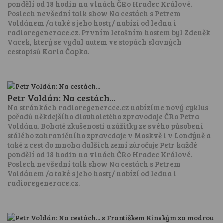
pondělí od 18 hodin na vlnách ČRo Hradec Králové.
Poslech nevšední talk show Na cestách s Petrem
Voldánem /a také s jeho hosty/ nabízí od ledna i
radioregenerace.cz. Prvním letošním hostem byl Zdeněk
Vacek, který se vydal autem ve stopách slavných
cestopisů Karla Čapka.
Petr Voldán: Na cestách...
Na stránkách radioregenerace.cz nabízíme nový cyklus
pořadů někdejšího dlouholetého zpravodaje ČRo Petra
Voldána. Bohaté zkušenosti a zážitky ze svého působení
stálého zahraničního zpravodaje v Moskvě i v Londýně a
také z cest do mnoha dalších zemí zúročuje Petr každé
pondělí od 18 hodin na vlnách ČRo Hradec Králové.
Poslech nevšední talk show Na cestách s Petrem
Voldánem /a také s jeho hosty/ nabízí od ledna i
radioregenerace.cz.