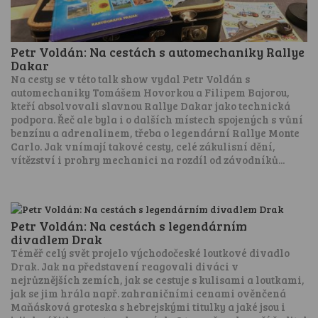
Petr Voldán: Na cestách s automechaniky Rallye
Dakar
Na cesty se v této talk show vydal Petr Voldán s
automechaniky Tomášem Hovorkou a Filipem Bajorou,
kteří absolvovali slavnou Rallye Dakar jako technická
podpora. Řeč ale byla i o dalších místech spojených s vůní
benzínu a adrenalinem, třeba o legendární Rallye Monte
Carlo. Jak vnímají takové cesty, celé zákulisní dění,
vítězství i prohry mechanici na rozdíl od závodníků...
Petr Voldán: Na cestách s legendárním
divadlem Drak
Téměř celý svět projelo východočeské loutkové divadlo
Drak. Jak na představení reagovali diváci v
nejrůznějších zemích, jak se cestuje s kulisami a loutkami,
jak se jim hrála např. zahraničními cenami ověnčená
Maňásková groteska s hebrejskými titulky a jaké jsou i