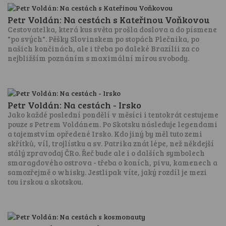
Petr Voldán: Na cestách s Kateřinou Voňkovou
Cestovatelka, která kus světa prošla doslova a do písmene
"po svých". Pěšky Slovinskem po stopách Plečnika, po
našich končinách, ale i třeba po daleké Brazílii za co
nejbližším poznáním s maximální mírou svobody.
Petr Voldán: Na cestách - Irsko
Jako každé poslední pondělí v měsíci i tentokrát cestujeme
pouze s Petrem Voldánem. Po Skotsku následuje legendami
a tajemstvím opředené Irsko. Kdo jiný by měl tuto zemi
skřítků, víl, trojlístku a sv. Patrika znát lépe, než někdejší
stálý zpravodaj ČRo. Řeč bude ale i o dalších symbolech
smaragdového ostrova - třeba o koních, pivu, kamenech a
samozřejmě o whisky. Jestlipak víte, jaký rozdíl je mezi
tou irskou a skotskou.