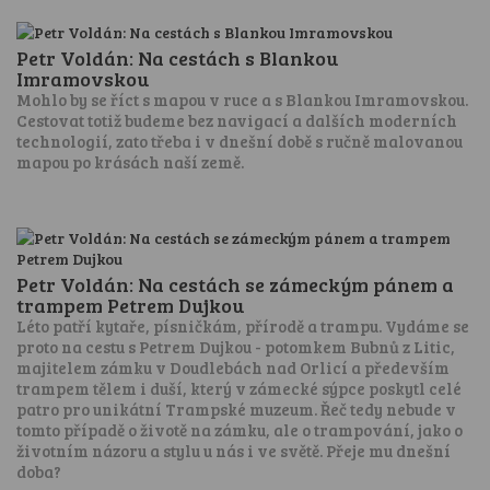
Petr Voldán: Na cestách s Blankou
Imramovskou
Mohlo by se říct s mapou v ruce a s Blankou Imramovskou.
Cestovat totiž budeme bez navigací a dalších moderních
technologií, zato třeba i v dnešní době s ručně malovanou
mapou po krásách naší země.
Petr Voldán: Na cestách se zámeckým pánem a
trampem Petrem Dujkou
Léto patří kytaře, písničkám, přírodě a trampu. Vydáme se
proto na cestu s Petrem Dujkou - potomkem Bubnů z Litic,
majitelem zámku v Doudlebách nad Orlicí a především
trampem tělem i duší, který v zámecké sýpce poskytl celé
patro pro unikátní Trampské muzeum. Řeč tedy nebude v
tomto případě o životě na zámku, ale o trampování, jako o
životním názoru a stylu u nás i ve světě. Přeje mu dnešní
doba?