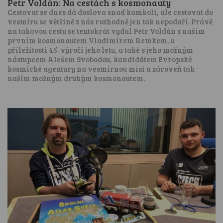
Petr Voldán: Na cestách s kosmonauty
Cestovat se dnes dá doslova snad kamkoli, ale cestovat do
vesmíru se většině z nás rozhodně jen tak nepodaří. Právě
na takovou cestu se tentokrát vydal Petr Voldán s naším
prvním kosmonautem Vladimírem Remkem, u
příležitosti 45. výročí jeho letu, a také s jeho možným
nástupcem Alešem Svobodou, kandidátem Evropské
kosmické agentury na vesmírnou misi a zároveň tak
naším možným druhým kosmonautem.