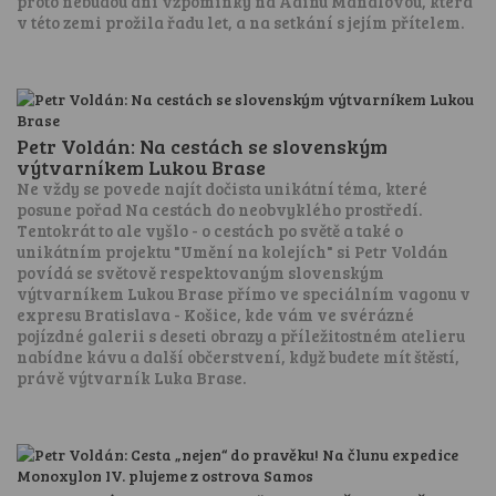
proto nebudou ani vzpomínky na Adinu Mandlovou, která
v této zemi prožila řadu let, a na setkání s jejím přítelem.
Petr Voldán: Na cestách se slovenským
výtvarníkem Lukou Brase
Ne vždy se povede najít dočista unikátní téma, které
posune pořad Na cestách do neobvyklého prostředí.
Tentokrát to ale vyšlo - o cestách po světě a také o
unikátním projektu "Umění na kolejích" si Petr Voldán
povídá se světově respektovaným slovenským
výtvarníkem Lukou Brase přímo ve speciálním vagonu v
expresu Bratislava - Košice, kde vám ve svérázné
pojízdné galerii s deseti obrazy a příležitostném atelieru
nabídne kávu a další občerstvení, když budete mít štěstí,
právě výtvarník Luka Brase.