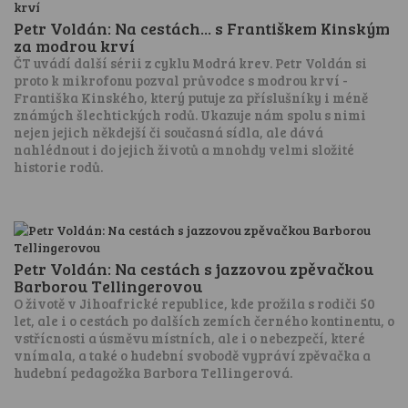
Petr Voldán: Na cestách... s Františkem Kinským
za modrou krví
ČT uvádí další sérii z cyklu Modrá krev. Petr Voldán si
proto k mikrofonu pozval průvodce s modrou krví -
Františka Kinského, který putuje za příslušníky i méně
známých šlechtických rodů. Ukazuje nám spolu s nimi
nejen jejich někdejší či současná sídla, ale dává
nahlédnout i do jejich životů a mnohdy velmi složité
historie rodů.
Petr Voldán: Na cestách s jazzovou zpěvačkou
Barborou Tellingerovou
O životě v Jihoafrické republice, kde prožila s rodiči 50
let, ale i o cestách po dalších zemích černého kontinentu, o
vstřícnosti a úsměvu místních, ale i o nebezpečí, které
vnímala, a také o hudební svobodě vypráví zpěvačka a
hudební pedagožka Barbora Tellingerová.