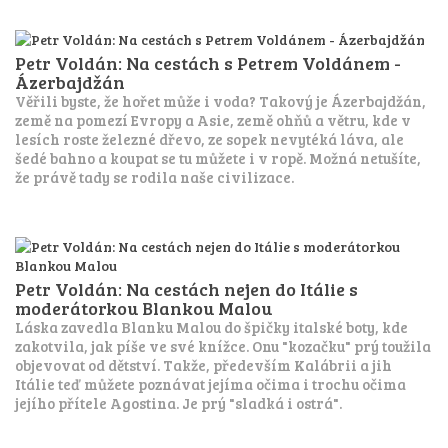
Petr Voldán: Na cestách s Petrem Voldánem -
Ázerbajdžán
Věřili byste, že hořet může i voda? Takový je Ázerbajdžán,
země na pomezí Evropy a Asie, země ohňů a větru, kde v
lesích roste železné dřevo, ze sopek nevytéká láva, ale
šedé bahno a koupat se tu můžete i v ropě. Možná netušíte,
že právě tady se rodila naše civilizace.
Petr Voldán: Na cestách nejen do Itálie s
moderátorkou Blankou Malou
Láska zavedla Blanku Malou do špičky italské boty, kde
zakotvila, jak píše ve své knížce. Onu "kozačku" prý toužila
objevovat od dětství. Takže, především Kalábrii a jih
Itálie teď můžete poznávat jejíma očima i trochu očima
jejího přítele Agostina. Je prý "sladká i ostrá".