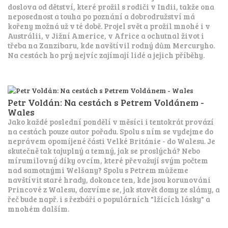
doslova od dětství, které prožil s rodiči v Indii, takže ona
neposednost a touha po poznání a dobrodružství má
kořeny možná už v té době. Projel svět a prožil mnohé i v
Austrálii, v Jižní Americe, v Africe a ochutnal život i
třeba na Zanzibaru, kde navštívil rodný dům Mercuryho.
Na cestách ho prý nejvíc zajímají lidé a jejich příběhy.
Petr Voldán: Na cestách s Petrem Voldánem -
Wales
Jako každé poslední pondělí v měsíci i tentokrát provází
na cestách pouze autor pořadu. Spolu s ním se vydejme do
neprávem opomíjené části Velké Británie - do Walesu. Je
skutečně tak tajuplný a temný, jak se proslýchá? Nebo
mírumilovný díky ovcím, které převažují svým počtem
nad samotnými Welšany? Spolu s Petrem můžeme
navštívit staré hrady, dokonce ten, kde jsou korunováni
Princové z Walesu, dozvíme se, jak stavět domy ze slámy, a
řeč bude např. i s řezbáři o populárních "lžících lásky" a
mnohém dalším.