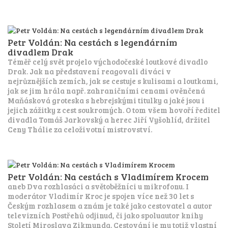
Petr Voldán: Na cestách s legendárním
divadlem Drak
Téměř celý svět projelo východočeské loutkové divadlo
Drak. Jak na představení reagovali diváci v
nejrůznějších zemích, jak se cestuje s kulisami a loutkami,
jak se jim hrála např. zahraničními cenami ověnčená
Maňásková groteska s hebrejskými titulky a jaké jsou i
jejich zážitky z cest soukromých. O tom všem hovoří ředitel
divadla Tomáš Jarkovský a herec Jiří Vyšohlíd, držitel
Ceny Thálie za celoživotní mistrovství.
Petr Voldán: Na cestách s Vladimírem Krocem
aneb Dva rozhlasáci a světoběžníci u mikrofonu. I
moderátor Vladimír Kroc je spojen více než 30 let s
Českým rozhlasem a znám je také jako cestovatel a autor
televizních Postřehů odjinud, či jako spoluautor knihy
Století Miroslava Zikmunda. Cestování je mu totiž vlastní