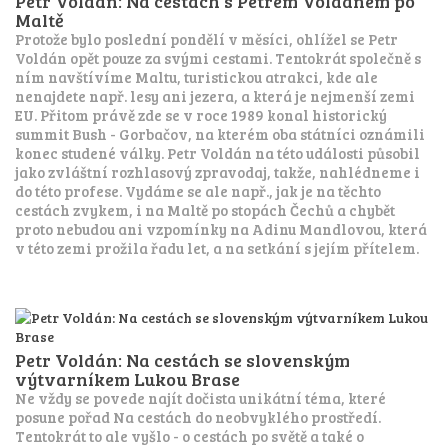
Petr Voldán: Na cestách s Petrem Voldánem po
Maltě
Protože bylo poslední pondělí v měsíci, ohlížel se Petr
Voldán opět pouze za svými cestami. Tentokrát společně s
ním navštívíme Maltu, turistickou atrakci, kde ale
nenajdete např. lesy ani jezera, a která je nejmenší zemi
EU. Přitom právě zde se v roce 1989 konal historický
summit Bush - Gorbačov, na kterém oba státníci oznámili
konec studené války. Petr Voldán na této události působil
jako zvláštní rozhlasový zpravodaj, takže, nahlédneme i
do této profese. Vydáme se ale např., jak je na těchto
cestách zvykem, i na Maltě po stopách Čechů a chybět
proto nebudou ani vzpomínky na Adinu Mandlovou, která
v této zemi prožila řadu let, a na setkání s jejím přítelem.
Petr Voldán: Na cestách se slovenským
výtvarníkem Lukou Brase
Ne vždy se povede najít dočista unikátní téma, které
posune pořad Na cestách do neobvyklého prostředí.
Tentokrát to ale vyšlo - o cestách po světě a také o