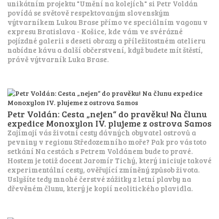
unikátním projektu "Umění na kolejích" si Petr Voldán
povídá se světově respektovaným slovenským
výtvarníkem Lukou Brase přímo ve speciálním vagonu v
expresu Bratislava - Košice, kde vám ve svérázné
pojízdné galerii s deseti obrazy a příležitostném atelieru
nabídne kávu a další občerstvení, když budete mít štěstí,
právě výtvarník Luka Brase.
Petr Voldán: Cesta „nejen“ do pravěku! Na člunu
expedice Monoxylon IV. plujeme z ostrova Samos
Zajímají vás životní cesty dávných obyvatel ostrovů a
pevniny v regionu Středozemního moře? Pak pro vás toto
setkání Na cestách s Petrem Voldánem bude to pravé.
Hostem je totiž docent Jaromír Tichý, který iniciuje takové
experimentální cesty, ověřující zmíněný způsob života.
Uslyšíte tedy mnohé čerstvé zážitky z letní plavby na
dřevěném člunu, který je kopií neolitického plavidla.