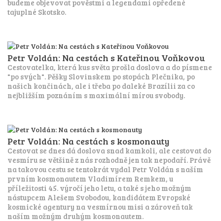
budeme objevovat pověstmi a legendami opředené
tajuplné Skotsko.
Petr Voldán: Na cestách s Kateřinou Voňkovou
Cestovatelka, která kus světa prošla doslova a do písmene
"po svých". Pěšky Slovinskem po stopách Plečnika, po
našich končinách, ale i třeba po daleké Brazílii za co
nejbližším poznáním s maximální mírou svobody.
Petr Voldán: Na cestách s kosmonauty
Cestovat se dnes dá doslova snad kamkoli, ale cestovat do
vesmíru se většině z nás rozhodně jen tak nepodaří. Právě
na takovou cestu se tentokrát vydal Petr Voldán s naším
prvním kosmonautem Vladimírem Remkem, u
příležitosti 45. výročí jeho letu, a také s jeho možným
nástupcem Alešem Svobodou, kandidátem Evropské
kosmické agentury na vesmírnou misi a zároveň tak
naším možným druhým kosmonautem.