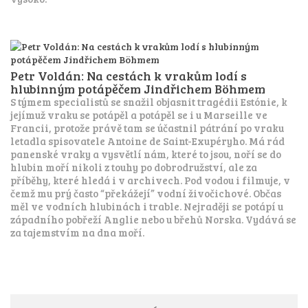
Petr Voldán: Na cestách k vrakům lodí s
hlubinným potápěčem Jindřichem Böhmem
S týmem specialistů se snažil objasnit tragédii Estónie, k
jejímuž vraku se potápěl a potápěl se i u Marseille ve
Francii, protože právě tam se účastnil pátrání po vraku
letadla spisovatele Antoine de Saint-Exupéryho. Má rád
panenské vraky a vysvětlí nám, které to jsou, noří se do
hlubin moří nikoli z touhy po dobrodružství, ale za
příběhy, které hledá i v archivech. Pod vodou i filmuje, v
čemž mu prý často “překážejí” vodní živočichové. Občas
měl ve vodních hlubinách i trable. Nejraději se potápí u
západního pobřeží Anglie nebo u břehů Norska. Vydává se
za tajemstvím na dna moří.