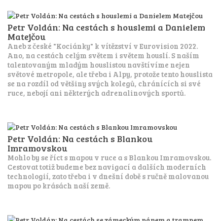
Petr Voldán: Na cestách s houslemi a Danielem
Matejčou
Aneb z české "Kociánky" k vítězství v Eurovision 2022.
Ano, na cestách celým světem i světem houslí. S naším
talentovaným mladým houslistou navštívíme nejen
světové metropole, ale třeba i Alpy, protože tento houslista
se na rozdíl od většiny svých kolegů, chránících si své
ruce, nebojí ani některých adrenalinových sportů.
Petr Voldán: Na cestách s Blankou
Imramovskou
Mohlo by se říct s mapou v ruce a s Blankou Imramovskou.
Cestovat totiž budeme bez navigací a dalších moderních
technologií, zato třeba i v dnešní době s ručně malovanou
mapou po krásách naší země.