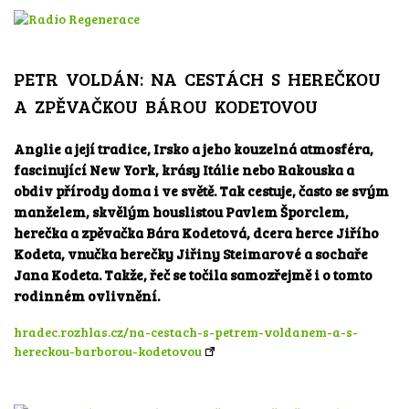
PETR VOLDÁN: NA CESTÁCH S HEREČKOU
A ZPĚVAČKOU BÁROU KODETOVOU
Anglie a její tradice, Irsko a jeho kouzelná atmosféra,
fascinující New York, krásy Itálie nebo Rakouska a
obdiv přírody doma i ve světě. Tak cestuje, často se svým
manželem, skvělým houslistou Pavlem Šporclem,
herečka a zpěvačka Bára Kodetová, dcera herce Jiřího
Kodeta, vnučka herečky Jiřiny Steimarové a sochaře
Jana Kodeta. Takže, řeč se točila samozřejmě i o tomto
rodinném ovlivnění.
hradec.rozhlas.cz/na-cestach-s-petrem-voldanem-a-s-
hereckou-barborou-kodetovou