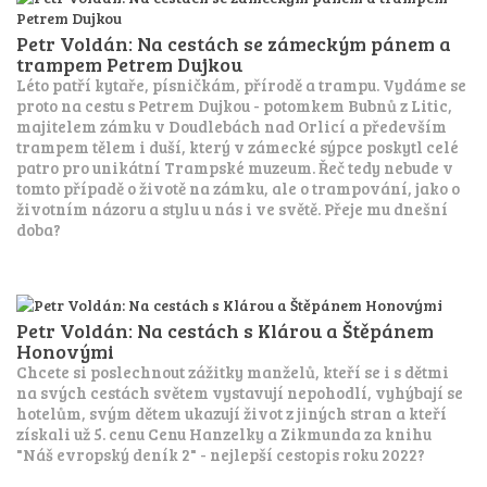
Petr Voldán: Na cestách se zámeckým pánem a
trampem Petrem Dujkou
Léto patří kytaře, písničkám, přírodě a trampu. Vydáme se
proto na cestu s Petrem Dujkou - potomkem Bubnů z Litic,
majitelem zámku v Doudlebách nad Orlicí a především
trampem tělem i duší, který v zámecké sýpce poskytl celé
patro pro unikátní Trampské muzeum. Řeč tedy nebude v
tomto případě o životě na zámku, ale o trampování, jako o
životním názoru a stylu u nás i ve světě. Přeje mu dnešní
doba?
Petr Voldán: Na cestách s Klárou a Štěpánem
Honovými
Chcete si poslechnout zážitky manželů, kteří se i s dětmi
na svých cestách světem vystavují nepohodlí, vyhýbají se
hotelům, svým dětem ukazují život z jiných stran a kteří
získali už 5. cenu Cenu Hanzelky a Zikmunda za knihu
"Náš evropský deník 2" - nejlepší cestopis roku 2022?