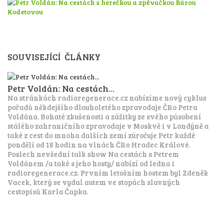
SOUVISEJÍCÍ ČLÁNKY
Petr Voldán: Na cestách...
Na stránkách radioregenerace.cz nabízíme nový cyklus
pořadů někdejšího dlouholetého zpravodaje ČRo Petra
Voldána. Bohaté zkušenosti a zážitky ze svého působení
stálého zahraničního zpravodaje v Moskvě i v Londýně a
také z cest do mnoha dalších zemí zúročuje Petr každé
pondělí od 18 hodin na vlnách ČRo Hradec Králové.
Poslech nevšední talk show Na cestách s Petrem
Voldánem /a také s jeho hosty/ nabízí od ledna i
radioregenerace.cz. Prvním letošním hostem byl Zdeněk
Vacek, který se vydal autem ve stopách slavných
cestopisů Karla Čapka.