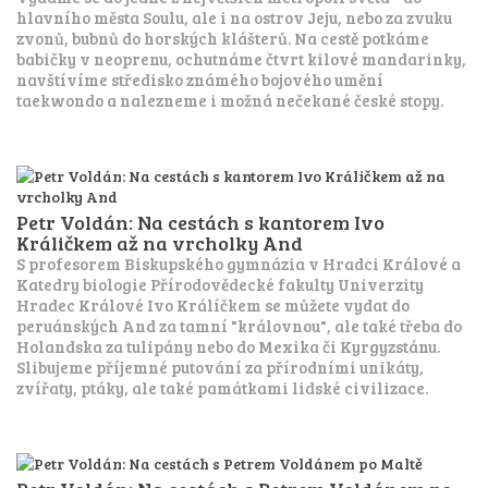
hlavního města Soulu, ale i na ostrov Jeju, nebo za zvuku
zvonů, bubnů do horských klášterů. Na cestě potkáme
babičky v neoprenu, ochutnáme čtvrt kilové mandarinky,
navštívíme středisko známého bojového umění
taekwondo a nalezneme i možná nečekané české stopy.
Petr Voldán: Na cestách s kantorem Ivo
Králičkem až na vrcholky And
S profesorem Biskupského gymnázia v Hradci Králové a
Katedry biologie Přírodovědecké fakulty Univerzity
Hradec Králové Ivo Králíčkem se můžete vydat do
peruánských And za tamní "královnou", ale také třeba do
Holandska za tulipány nebo do Mexika či Kyrgyzstánu.
Slibujeme příjemné putování za přírodními unikáty,
zvířaty, ptáky, ale také památkami lidské civilizace.