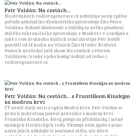
Petr Voldán: Na cestách...
Na stránkách radioregenerace.cz nabízíme nový cyklus
pořadů někdejšího dlouholetého zpravodaje ČRo Petra
Voldána. Bohaté zkušenosti a zážitky ze svého působení
stálého zahraničního zpravodaje v Moskvě i v Londýně a
také z cest do mnoha dalších zemí zúročuje Petr každé
pondělí od 18 hodin na vlnách ČRo Hradec Králové.
Poslech nevšední talk show Na cestách s Petrem
Voldánem /a také s jeho hosty/ nabízí od ledna i
radioregenerace.cz.
Petr Voldán: Na cestách... s Františkem Kinským
za modrou krví
ČT uvádí další sérii z cyklu Modrá krev. Petr Voldán si
proto k mikrofonu pozval průvodce s modrou krví -
Františka Kinského, který putuje za příslušníky i méně
známých šlechtických rodů. Ukazuje nám spolu s nimi
nejen jejich někdejší či současná sídla, ale dává