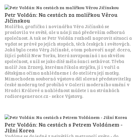
Petr Voldán: Na cestách za malířkou Věrou
Jičínskou
Malířka, grafička i novinářka Věra Jičínská se
proslavila ve světě, ale u nás ji zná především odborná
společnost. A tak se Petr Voldán rozhodl napravit situaci a
vydat se právě po jejích stopách, těch českých i světových.
Jaká byla cesta Věry Jičínské, o tom pohovoří např. dcera,
žijící poblíž New Yorku, která zavzpomíná i na skvělou
společnost, s níž se jako dítě měla šanci setkávat. Třeba
malíř Jan Zrzavý, kterému říkala strýčku, jí i vařil a
dětskýma očima nahlédneme i do ateliéru její matky.
Mimochodem souborná výstava děl slavné představitelky
české moderny teď probíhá v Galerii moderního umění v
Hradci Králové a nahlédnout můžete i na stránkách
radioregenerace.cz - sekce Výstavy.
Petr Voldán: Na cestách s Petrem Voldánem -
Jižní Korea
Vydáme se do jedné z největších metropolí světa - do