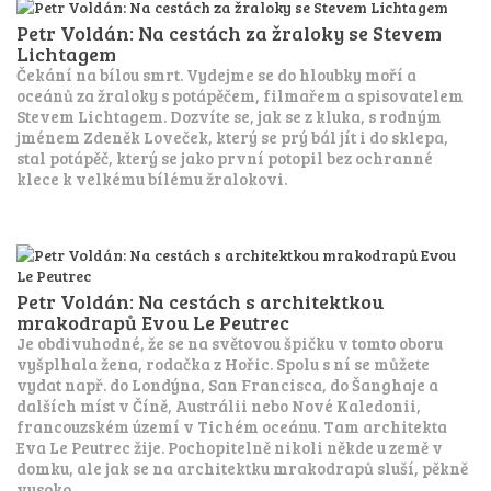
Petr Voldán: Na cestách za žraloky se Stevem
Lichtagem
Čekání na bílou smrt. Vydejme se do hloubky moří a
oceánů za žraloky s potápěčem, filmařem a spisovatelem
Stevem Lichtagem. Dozvíte se, jak se z kluka, s rodným
jménem Zdeněk Loveček, který se prý bál jít i do sklepa,
stal potápěč, který se jako první potopil bez ochranné
klece k velkému bílému žralokovi.
Petr Voldán: Na cestách s architektkou
mrakodrapů Evou Le Peutrec
Je obdivuhodné, že se na světovou špičku v tomto oboru
vyšplhala žena, rodačka z Hořic. Spolu s ní se můžete
vydat např. do Londýna, San Francisca, do Šanghaje a
dalších míst v Číně, Austrálii nebo Nové Kaledonii,
francouzském území v Tichém oceánu. Tam architekta
Eva Le Peutrec žije. Pochopitelně nikoli někde u země v
domku, ale jak se na architektku mrakodrapů sluší, pěkně
vysoko.