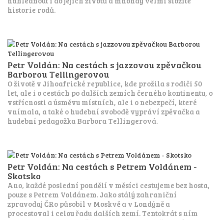
nahlédnout i do jejich životů a mnohdy velmi složité
historie rodů.
Petr Voldán: Na cestách s jazzovou zpěvačkou
Barborou Tellingerovou
O životě v Jihoafrické republice, kde prožila s rodiči 50
let, ale i o cestách po dalších zemích černého kontinentu, o
vstřícnosti a úsměvu místních, ale i o nebezpečí, které
vnímala, a také o hudební svobodě vypráví zpěvačka a
hudební pedagožka Barbora Tellingerová.
Petr Voldán: Na cestách s Petrem Voldánem -
Skotsko
Ano, každé poslední pondělí v měsíci cestujeme bez hosta,
pouze s Petrem Voldánem. Jako stálý zahraniční
zpravodaj ČRo působil v Moskvě a v Londýně a
procestoval i celou řadu dalších zemí. Tentokrát s ním