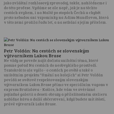
jako zvláštní rozhlasový zpravodaj, takže, nahlédneme i
do této profese. Vydáme se ale např., jak je na těchto
cestách zvykem, i na Maltě po stopách Čechů a chybět
proto nebudou ani vzpomínky na Adinu Mandlovou, která
v této zemi prožila řadu let, a na setkání s jejím přítelem.
Petr Voldán: Na cestách se slovenským
výtvarníkem Lukou Brase
Ne vždy se povede najít dočista unikátní téma, které
posune pořad Na cestách do neobvyklého prostředí.
Tentokrát to ale vyšlo - o cestách po světě a také o
unikátním projektu "Umění na kolejích" si Petr Voldán
povídá se světově respektovaným slovenským
výtvarníkem Lukou Brase přímo ve speciálním vagonu v
expresu Bratislava - Košice, kde vám ve svérázné
pojízdné galerii s deseti obrazy a příležitostném atelieru
nabídne kávu a další občerstvení, když budete mít štěstí,
právě výtvarník Luka Brase.