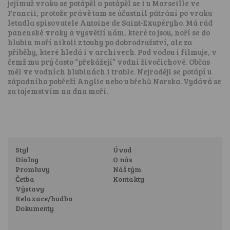
jejímuž vraku se potápěl a potápěl se i u Marseille ve
Francii, protože právě tam se účastnil pátrání po vraku
letadla spisovatele Antoine de Saint-Exupéryho. Má rád
panenské vraky a vysvětlí nám, které to jsou, noří se do
hlubin moří nikoli z touhy po dobrodružství, ale za
příběhy, které hledá i v archivech. Pod vodou i filmuje, v
čemž mu prý často “překážejí” vodní živočichové. Občas
měl ve vodních hlubinách i trable. Nejraději se potápí u
západního pobřeží Anglie nebo u břehů Norska. Vydává se
za tajemstvím na dna moří.
Styl
Úvod
Dialog
O nás
Promluvy
Náš tým
Četba
Kontakty
Výstavy
Relaxace/hudba
Dokumenty