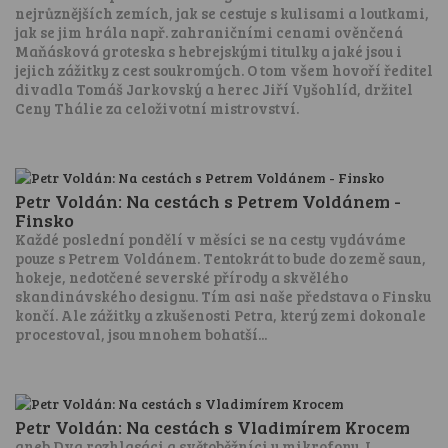
nejrůznějších zemích, jak se cestuje s kulisami a loutkami,
jak se jim hrála např. zahraničními cenami ověnčená
Maňásková groteska s hebrejskými titulky a jaké jsou i
jejich zážitky z cest soukromých. O tom všem hovoří ředitel
divadla Tomáš Jarkovský a herec Jiří Vyšohlíd, držitel
Ceny Thálie za celoživotní mistrovství.
Petr Voldán: Na cestách s Petrem Voldánem -
Finsko
Každé poslední pondělí v měsíci se na cesty vydáváme
pouze s Petrem Voldánem. Tentokrát to bude do země saun,
hokeje, nedotčené severské přírody a skvělého
skandinávského designu. Tím asi naše představa o Finsku
končí. Ale zážitky a zkušenosti Petra, který zemi dokonale
procestoval, jsou mnohem bohatší...
Petr Voldán: Na cestách s Vladimírem Krocem
aneb Dva rozhlasáci a světoběžníci u mikrofonu. I