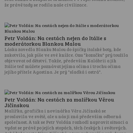
že právě tady se rodila naše civilizace.
Petr Voldán: Na cestách nejen do Itálie s
moderátorkou Blankou Malou
Láska zavedla Blanku Malou do špičky italské boty, kde
zakotvila, jak píše ve své knížce. Onu "kozačku" prý toužila
objevovat od dětství. Takže, především Kalábrii a jih
Itálie teď můžete poznávat jejíma očima i trochu očima
jejího přítele Agostina. Je prý "sladká i ostrá".
Petr Voldán: Na cestách za malířkou Věrou
Jičínskou
Malířka, grafička i novinářka Věra Jičínská se
proslavila ve světě, ale u nás ji zná především odborná
společnost. A tak se Petr Voldán rozhodl napravit situaci a
vydat se právě po jejích stopách, těch českých i světových.