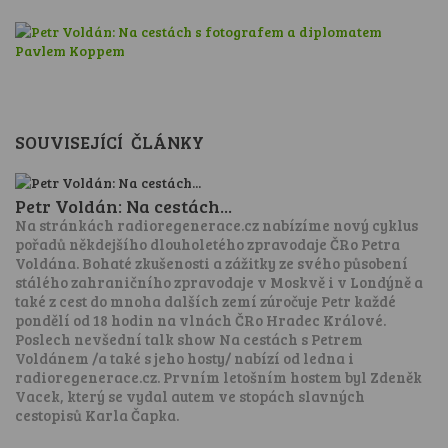
SOUVISEJÍCÍ ČLÁNKY
Petr Voldán: Na cestách...
Na stránkách radioregenerace.cz nabízíme nový cyklus
pořadů někdejšího dlouholetého zpravodaje ČRo Petra
Voldána. Bohaté zkušenosti a zážitky ze svého působení
stálého zahraničního zpravodaje v Moskvě i v Londýně a
také z cest do mnoha dalších zemí zúročuje Petr každé
pondělí od 18 hodin na vlnách ČRo Hradec Králové.
Poslech nevšední talk show Na cestách s Petrem
Voldánem /a také s jeho hosty/ nabízí od ledna i
radioregenerace.cz. Prvním letošním hostem byl Zdeněk
Vacek, který se vydal autem ve stopách slavných
cestopisů Karla Čapka.