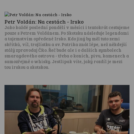
Petr Voldán: Na cestách - Irsko
Jako každé poslední pondělí v měsíci i tentokrát cestujeme
pouze s Petrem Voldánem. Po Skotsku následuje legendami
a tajemstvím opředené Irsko. Kdo jiný by měl tuto zemi
skřítků, víl, trojlístku a sv. Patrika znát lépe, než někdejší
stálý zpravodaj ČRo. Řeč bude ale i o dalších symbolech
smaragdového ostrova - třeba o koních, pivu, kamenech a
samozřejmě o whisky. Jestlipak víte, jaký rozdíl je mezi
tou irskou a skotskou.