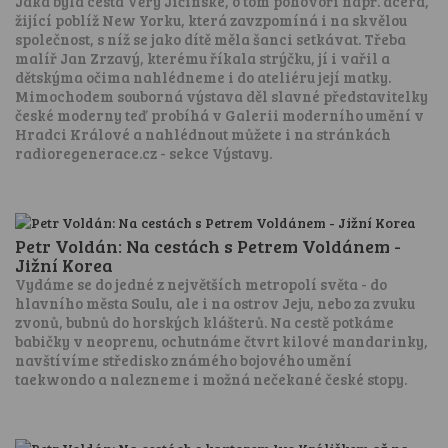
Jaká byla cesta Věry Jičínské, o tom pohovoří např. dcera,
žijící poblíž New Yorku, která zavzpomíná i na skvělou
společnost, s níž se jako dítě měla šanci setkávat. Třeba
malíř Jan Zrzavý, kterému říkala strýčku, jí i vařil a
dětskýma očima nahlédneme i do ateliéru její matky.
Mimochodem souborná výstava děl slavné představitelky
české moderny teď probíhá v Galerii moderního umění v
Hradci Králové a nahlédnout můžete i na stránkách
radioregenerace.cz - sekce Výstavy.
Petr Voldán: Na cestách s Petrem Voldánem -
Jižní Korea
Vydáme se do jedné z největších metropolí světa - do
hlavního města Soulu, ale i na ostrov Jeju, nebo za zvuku
zvonů, bubnů do horských klášterů. Na cestě potkáme
babičky v neoprenu, ochutnáme čtvrt kilové mandarinky,
navštívíme středisko známého bojového umění
taekwondo a nalezneme i možná nečekané české stopy.