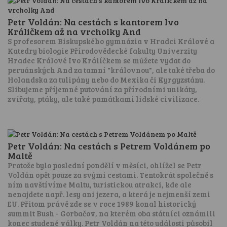
Petr Voldán: Na cestách s kantorem Ivo
Králičkem až na vrcholky And
S profesorem Biskupského gymnázia v Hradci Králové a
Katedry biologie Přírodovědecké fakulty Univerzity
Hradec Králové Ivo Králíčkem se můžete vydat do
peruánských And za tamní "královnou", ale také třeba do
Holandska za tulipány nebo do Mexika či Kyrgyzstánu.
Slibujeme příjemné putování za přírodními unikáty,
zvířaty, ptáky, ale také památkami lidské civilizace.
Petr Voldán: Na cestách s Petrem Voldánem po
Maltě
Protože bylo poslední pondělí v měsíci, ohlížel se Petr
Voldán opět pouze za svými cestami. Tentokrát společně s
ním navštívíme Maltu, turistickou atrakci, kde ale
nenajdete např. lesy ani jezera, a která je nejmenší zemi
EU. Přitom právě zde se v roce 1989 konal historický
summit Bush - Gorbačov, na kterém oba státníci oznámili
konec studené války. Petr Voldán na této události působil