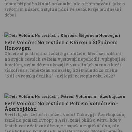
tomto případě o životě na zámku, ale o trampování, jako o
životním názoru a stylu u nás i ve světě. Přeje mu dnešní
doba?
Petr Voldán: Na cestách s Klárou a Štěpánem
Honovými
Chcete si poslechnout zážitky manželů, kteří se i s dětmi
na svých cestách světem vystavují nepohodlí, vyhýbají se
hotelům, svým dětem ukazují život z jiných stran a kteří
získali už 5. cenu Cenu Hanzelky a Zikmunda za knihu
"Náš evropský deník 2" - nejlepší cestopis roku 2022?
Petr Voldán: Na cestách s Petrem Voldánem -
Ázerbajdžán
Věřili byste, že hořet může i voda? Takový je Ázerbajdžán,
země na pomezí Evropy a Asie, země ohňů a větru, kde v
lesích roste železné dřevo, ze sopek nevytéká láva, ale
šedé bahno a koupat se tu můžete i v ropě. Možná netušíte,