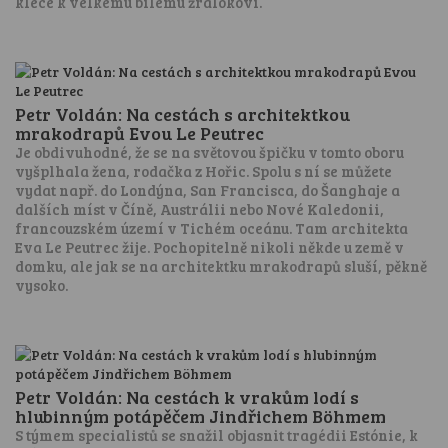
klece k velkému bílému žralokovi.
Petr Voldán: Na cestách s architektkou
mrakodrapů Evou Le Peutrec
Je obdivuhodné, že se na světovou špičku v tomto oboru
vyšplhala žena, rodačka z Hořic. Spolu s ní se můžete
vydat např. do Londýna, San Francisca, do Šanghaje a
dalších míst v Číně, Austrálii nebo Nové Kaledonii,
francouzském území v Tichém oceánu. Tam architekta
Eva Le Peutrec žije. Pochopitelně nikoli někde u země v
domku, ale jak se na architektku mrakodrapů sluší, pěkně
vysoko.
Petr Voldán: Na cestách k vrakům lodí s
hlubinným potápěčem Jindřichem Böhmem
S týmem specialistů se snažil objasnit tragédii Estónie, k