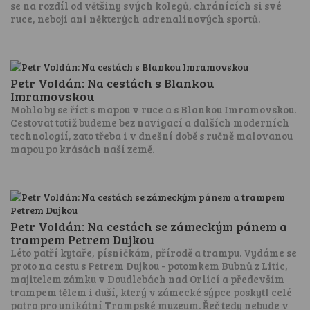
se na rozdíl od většiny svých kolegů, chránících si své
ruce, nebojí ani některých adrenalinových sportů.
Petr Voldán: Na cestách s Blankou
Imramovskou
Mohlo by se říct s mapou v ruce a s Blankou Imramovskou.
Cestovat totiž budeme bez navigací a dalších moderních
technologií, zato třeba i v dnešní době s ručně malovanou
mapou po krásách naší země.
Petr Voldán: Na cestách se zámeckým pánem a
trampem Petrem Dujkou
Léto patří kytaře, písničkám, přírodě a trampu. Vydáme se
proto na cestu s Petrem Dujkou - potomkem Bubnů z Litic,
majitelem zámku v Doudlebách nad Orlicí a především
trampem tělem i duší, který v zámecké sýpce poskytl celé
patro pro unikátní Trampské muzeum. Řeč tedy nebude v