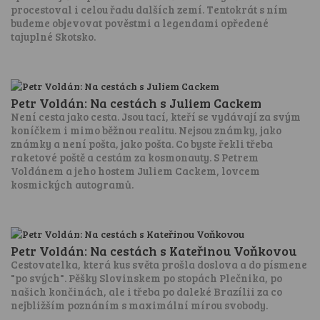
procestoval i celou řadu dalších zemí. Tentokrát s ním
budeme objevovat pověstmi a legendami opředené
tajuplné Skotsko.
Petr Voldán: Na cestách s Juliem Cackem
Není cesta jako cesta. Jsou tací, kteří se vydávají za svým
koníčkem i mimo běžnou realitu. Nejsou známky, jako
známky a není pošta, jako pošta. Co byste řekli třeba
raketové poště a cestám za kosmonauty. S Petrem
Voldánem a jeho hostem Juliem Cackem, lovcem
kosmických autogramů.
Petr Voldán: Na cestách s Kateřinou Voňkovou
Cestovatelka, která kus světa prošla doslova a do písmene
"po svých". Pěšky Slovinskem po stopách Plečnika, po
našich končinách, ale i třeba po daleké Brazílii za co
nejbližším poznáním s maximální mírou svobody.