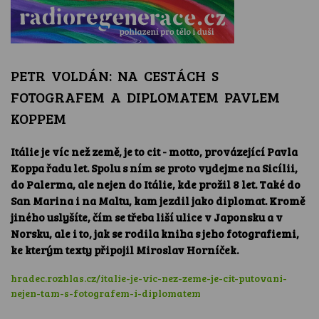
PETR VOLDÁN: NA CESTÁCH S
FOTOGRAFEM A DIPLOMATEM PAVLEM
KOPPEM
Itálie je víc než země, je to cit - motto, provázející Pavla
Koppa řadu let. Spolu s ním se proto vydejme na Sicílii,
do Palerma, ale nejen do Itálie, kde prožil 8 let. Také do
San Marina i na Maltu, kam jezdil jako diplomat. Kromě
jiného uslyšíte, čím se třeba liší ulice v Japonsku a v
Norsku, ale i to, jak se rodila kniha s jeho fotografiemi,
ke kterým texty připojil Miroslav Horníček.
hradec.rozhlas.cz/italie-je-vic-nez-zeme-je-cit-putovani-
nejen-tam-s-fotografem-i-diplomatem