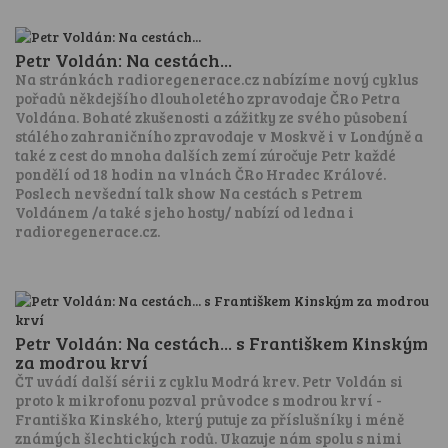
Petr Voldán: Na cestách...
Na stránkách radioregenerace.cz nabízíme nový cyklus
pořadů někdejšího dlouholetého zpravodaje ČRo Petra
Voldána. Bohaté zkušenosti a zážitky ze svého působení
stálého zahraničního zpravodaje v Moskvě i v Londýně a
také z cest do mnoha dalších zemí zúročuje Petr každé
pondělí od 18 hodin na vlnách ČRo Hradec Králové.
Poslech nevšední talk show Na cestách s Petrem
Voldánem /a také s jeho hosty/ nabízí od ledna i
radioregenerace.cz.
Petr Voldán: Na cestách... s Františkem Kinským
za modrou krví
ČT uvádí další sérii z cyklu Modrá krev. Petr Voldán si
proto k mikrofonu pozval průvodce s modrou krví -
Františka Kinského, který putuje za příslušníky i méně
známých šlechtických rodů. Ukazuje nám spolu s nimi