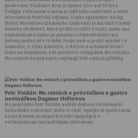
moderátor Vladimír Kroc je spojen více než 30 let s
Českým rozhlasem a znám je také jako cestovatel a autor
televizních Postřehů odjinud, či jako spoluautor knihy
Století Miroslava Zikmunda. Cestování je mu totiž vlastní
doslova od dětství, které prožil s rodiči v Indii, takže ona
neposednost a touha po poznání a dobrodružství má
kořeny možná už v té době. Projel svět a prožil mnohé i v
Austrálii, v Jižní Americe, v Africe a ochutnal život i
třeba na Zanzibaru, kde navštívil rodný dům Mercuryho.
Na cestách ho prý nejvíc zajímají lidé a jejich příběhy.
Petr Voldán: Na cestách s právničkou a gastro
novinářkou Dagmar Heřtovou
Na pomlázku Petr Voldán nabídl doslova velikonoční
kulinářské cestování. Máte-li chuť, vydejte se spolu s ním
a jeho hostem po stopách tradic spojených s
velikonočními kulinářskými dobrotami.