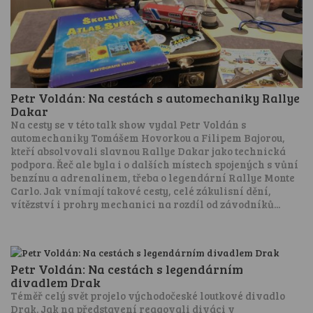
Petr Voldán: Na cestách s automechaniky Rallye
Dakar
Na cesty se v této talk show vydal Petr Voldán s
automechaniky Tomášem Hovorkou a Filipem Bajorou,
kteří absolvovali slavnou Rallye Dakar jako technická
podpora. Řeč ale byla i o dalších místech spojených s vůní
benzínu a adrenalinem, třeba o legendární Rallye Monte
Carlo. Jak vnímají takové cesty, celé zákulisní dění,
vítězství i prohry mechanici na rozdíl od závodníků...
Petr Voldán: Na cestách s legendárním
divadlem Drak
Téměř celý svět projelo východočeské loutkové divadlo
Drak. Jak na představení reagovali diváci v