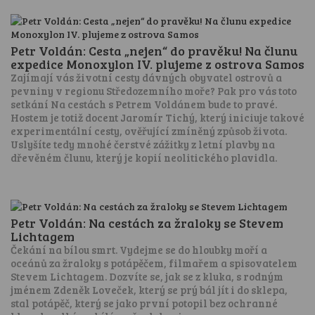
Petr Voldán: Cesta „nejen“ do pravěku! Na člunu
expedice Monoxylon IV. plujeme z ostrova Samos
Zajímají vás životní cesty dávných obyvatel ostrovů a
pevniny v regionu Středozemního moře? Pak pro vás toto
setkání Na cestách s Petrem Voldánem bude to pravé.
Hostem je totiž docent Jaromír Tichý, který iniciuje takové
experimentální cesty, ověřující zmíněný způsob života.
Uslyšíte tedy mnohé čerstvé zážitky z letní plavby na
dřevěném člunu, který je kopií neolitického plavidla.
Petr Voldán: Na cestách za žraloky se Stevem
Lichtagem
Čekání na bílou smrt. Vydejme se do hloubky moří a
oceánů za žraloky s potápěčem, filmařem a spisovatelem
Stevem Lichtagem. Dozvíte se, jak se z kluka, s rodným
jménem Zdeněk Loveček, který se prý bál jít i do sklepa,
stal potápěč, který se jako první potopil bez ochranné