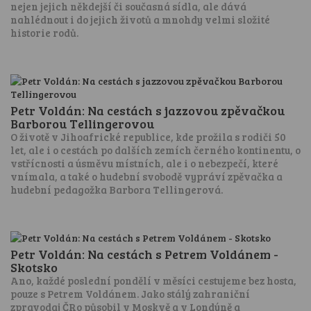
nejen jejich někdejší či současná sídla, ale dává
nahlédnout i do jejich životů a mnohdy velmi složité
historie rodů.
Petr Voldán: Na cestách s jazzovou zpěvačkou
Barborou Tellingerovou
O životě v Jihoafrické republice, kde prožila s rodiči 50
let, ale i o cestách po dalších zemích černého kontinentu, o
vstřícnosti a úsměvu místních, ale i o nebezpečí, které
vnímala, a také o hudební svobodě vypráví zpěvačka a
hudební pedagožka Barbora Tellingerová.
Petr Voldán: Na cestách s Petrem Voldánem -
Skotsko
Ano, každé poslední pondělí v měsíci cestujeme bez hosta,
pouze s Petrem Voldánem. Jako stálý zahraniční
zpravodaj ČRo působil v Moskvě a v Londýně a