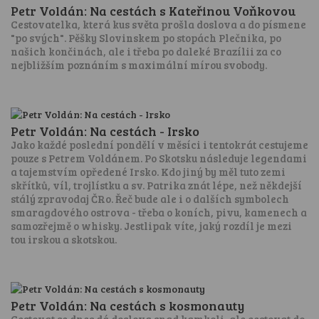
Petr Voldán: Na cestách s Kateřinou Voňkovou
Cestovatelka, která kus světa prošla doslova a do písmene
"po svých". Pěšky Slovinskem po stopách Plečnika, po
našich končinách, ale i třeba po daleké Brazílii za co
nejbližším poznáním s maximální mírou svobody.
Petr Voldán: Na cestách - Irsko
Jako každé poslední pondělí v měsíci i tentokrát cestujeme
pouze s Petrem Voldánem. Po Skotsku následuje legendami
a tajemstvím opředené Irsko. Kdo jiný by měl tuto zemi
skřítků, víl, trojlístku a sv. Patrika znát lépe, než někdejší
stálý zpravodaj ČRo. Řeč bude ale i o dalších symbolech
smaragdového ostrova - třeba o koních, pivu, kamenech a
samozřejmě o whisky. Jestlipak víte, jaký rozdíl je mezi
tou irskou a skotskou.
Petr Voldán: Na cestách s kosmonauty