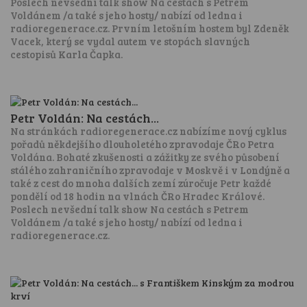
Poslech nevšední talk show Na cestách s Petrem
Voldánem /a také s jeho hosty/ nabízí od ledna i
radioregenerace.cz. Prvním letošním hostem byl Zdeněk
Vacek, který se vydal autem ve stopách slavných
cestopisů Karla Čapka.
Petr Voldán: Na cestách...
Na stránkách radioregenerace.cz nabízíme nový cyklus
pořadů někdejšího dlouholetého zpravodaje ČRo Petra
Voldána. Bohaté zkušenosti a zážitky ze svého působení
stálého zahraničního zpravodaje v Moskvě i v Londýně a
také z cest do mnoha dalších zemí zúročuje Petr každé
pondělí od 18 hodin na vlnách ČRo Hradec Králové.
Poslech nevšední talk show Na cestách s Petrem
Voldánem /a také s jeho hosty/ nabízí od ledna i
radioregenerace.cz.