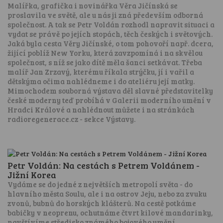
Malířka, grafička i novinářka Věra Jičínská se
proslavila ve světě, ale u nás ji zná především odborná
společnost. A tak se Petr Voldán rozhodl napravit situaci a
vydat se právě po jejích stopách, těch českých i světových.
Jaká byla cesta Věry Jičínské, o tom pohovoří např. dcera,
žijící poblíž New Yorku, která zavzpomíná i na skvělou
společnost, s níž se jako dítě měla šanci setkávat. Třeba
malíř Jan Zrzavý, kterému říkala strýčku, jí i vařil a
dětskýma očima nahlédneme i do ateliéru její matky.
Mimochodem souborná výstava děl slavné představitelky
české moderny teď probíhá v Galerii moderního umění v
Hradci Králové a nahlédnout můžete i na stránkách
radioregenerace.cz - sekce Výstavy.
Petr Voldán: Na cestách s Petrem Voldánem -
Jižní Korea
Vydáme se do jedné z největších metropolí světa - do
hlavního města Soulu, ale i na ostrov Jeju, nebo za zvuku
zvonů, bubnů do horských klášterů. Na cestě potkáme
babičky v neoprenu, ochutnáme čtvrt kilové mandarinky,
navštívíme středisko známého bojového umění