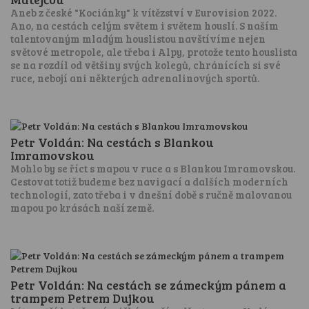
Aneb z české "Kociánky" k vítězství v Eurovision 2022.
Ano, na cestách celým světem i světem houslí. S naším
talentovaným mladým houslistou navštívíme nejen
světové metropole, ale třeba i Alpy, protože tento houslista
se na rozdíl od většiny svých kolegů, chránících si své
ruce, nebojí ani některých adrenalinových sportů.
Petr Voldán: Na cestách s Blankou
Imramovskou
Mohlo by se říct s mapou v ruce a s Blankou Imramovskou.
Cestovat totiž budeme bez navigací a dalších moderních
technologií, zato třeba i v dnešní době s ručně malovanou
mapou po krásách naší země.
Petr Voldán: Na cestách se zámeckým pánem a
trampem Petrem Dujkou