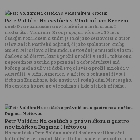
Petr Voldán: Na cestách s Vladimírem Krocem
aneb Dva rozhlasáci a světoběžníci u mikrofonu. I
moderátor Vladimír Kroc je spojen více než 30 let s
Českým rozhlasem a znám je také jako cestovatel a autor
televizních Postřehů odjinud, či jako spoluautor knihy
Století Miroslava Zikmunda. Cestování je mu totiž vlastní
doslova od dětství, které prožil s rodiči v Indii, takže ona
neposednost a touha po poznání a dobrodružství má
kořeny možná už v té době. Projel svět a prožil mnohé i v
Austrálii, v Jižní Americe, v Africe a ochutnal život i
třeba na Zanzibaru, kde navštívil rodný dům Mercuryho.
Na cestách ho prý nejvíc zajímají lidé a jejich příběhy.
Petr Voldán: Na cestách s právničkou a gastro
novinářkou Dagmar Heřtovou
Na pomlázku Petr Voldán nabídl doslova velikonoční
kulinářské cestování. Máte-li chuť, vydejte se spolu s ním