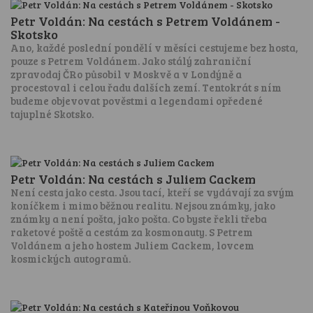
Petr Voldán: Na cestách s Petrem Voldánem -
Skotsko
Ano, každé poslední pondělí v měsíci cestujeme bez hosta,
pouze s Petrem Voldánem. Jako stálý zahraniční
zpravodaj ČRo působil v Moskvě a v Londýně a
procestoval i celou řadu dalších zemí. Tentokrát s ním
budeme objevovat pověstmi a legendami opředené
tajuplné Skotsko.
Petr Voldán: Na cestách s Juliem Cackem
Není cesta jako cesta. Jsou tací, kteří se vydávají za svým
koníčkem i mimo běžnou realitu. Nejsou známky, jako
známky a není pošta, jako pošta. Co byste řekli třeba
raketové poště a cestám za kosmonauty. S Petrem
Voldánem a jeho hostem Juliem Cackem, lovcem
kosmických autogramů.