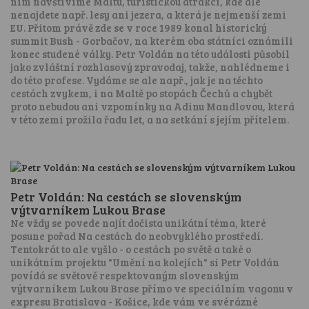
ním navštívíme Maltu, turistickou atrakci, kde ale
nenajdete např. lesy ani jezera, a která je nejmenší zemi
EU. Přitom právě zde se v roce 1989 konal historický
summit Bush - Gorbačov, na kterém oba státníci oznámili
konec studené války. Petr Voldán na této události působil
jako zvláštní rozhlasový zpravodaj, takže, nahlédneme i
do této profese. Vydáme se ale např., jak je na těchto
cestách zvykem, i na Maltě po stopách Čechů a chybět
proto nebudou ani vzpomínky na Adinu Mandlovou, která
v této zemi prožila řadu let, a na setkání s jejím přítelem.
Petr Voldán: Na cestách se slovenským
výtvarníkem Lukou Brase
Ne vždy se povede najít dočista unikátní téma, které
posune pořad Na cestách do neobvyklého prostředí.
Tentokrát to ale vyšlo - o cestách po světě a také o
unikátním projektu "Umění na kolejích" si Petr Voldán
povídá se světově respektovaným slovenským
výtvarníkem Lukou Brase přímo ve speciálním vagonu v
expresu Bratislava - Košice, kde vám ve svérázné