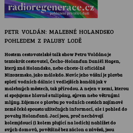
PETR VOLDÁN: MALEBNÉ HOLANDSKO
POHLEDEM Z PALUBY LODĚ
Hostem cestovatelské talk show Petra Voldána je
tentokrát cestovatel, Čecho-Holanďan Daniël Hagen,
který zná Holandsko, nebo chcete-li oficiálně
Nizozemsko, jako málokdo. Navíc jeho vášní je plavba
spletí vodních dálnic i vedlejších kanálů jak v
malebných městech, tak přírodou. A nejen v zemi, kterou
si spojujeme hlavně s tulipány, sýrem nebo větrnými
mlýny. Zájemce o plavbu po vodních cestách zajímavé
země čeká spousta užitečných informací, ale i pohled do
povahy Holanďanů. Jací jsou, proč nechávají
kolemjdoucí (i kolem plující na lodích) nahlížet do
svých domovů, povětšině bez záclon a závěsů, jsou