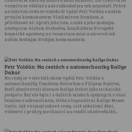
Cestovat se dnes dá doslova snad kamkoli, ale cestovat do
vesmíru se většině z nás rozhodně jen tak nepodaří. Právě
na takovou cestu se tentokrát vydal Petr Voldán s naším
prvním kosmonautem Vladimírem Remkem, u
příležitosti 45. výročí jeho letu, a také s jeho možným
nástupcem Alešem Svobodou, kandidátem Evropské
kosmické agentury na vesmírnou misi a zároveň tak
naším možným druhým kosmonautem.
Petr Voldán: Na cestách s automechaniky Rallye
Dakar
Na cesty se v této talk show vydal Petr Voldán s
automechaniky Tomášem Hovorkou a Filipem Bajorou,
kteří absolvovali slavnou Rallye Dakar jako technická
podpora. Řeč ale byla i o dalších místech spojených s vůní
benzínu a adrenalinem, třeba o legendární Rallye Monte
Carlo. Jak vnímají takové cesty, celé zákulisní dění,
vítězství i prohry mechanici na rozdíl od závodníků...