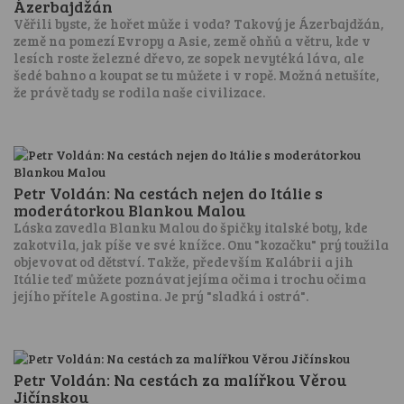
Ázerbajdžán
Věřili byste, že hořet může i voda? Takový je Ázerbajdžán,
země na pomezí Evropy a Asie, země ohňů a větru, kde v
lesích roste železné dřevo, ze sopek nevytéká láva, ale
šedé bahno a koupat se tu můžete i v ropě. Možná netušíte,
že právě tady se rodila naše civilizace.
Petr Voldán: Na cestách nejen do Itálie s
moderátorkou Blankou Malou
Láska zavedla Blanku Malou do špičky italské boty, kde
zakotvila, jak píše ve své knížce. Onu "kozačku" prý toužila
objevovat od dětství. Takže, především Kalábrii a jih
Itálie teď můžete poznávat jejíma očima i trochu očima
jejího přítele Agostina. Je prý "sladká i ostrá".
Petr Voldán: Na cestách za malířkou Věrou
Jičínskou