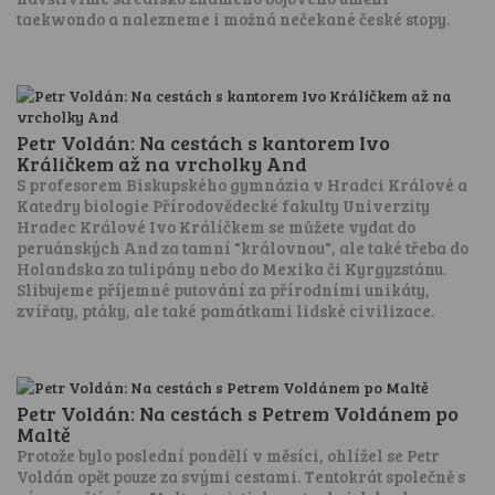
taekwondo a nalezneme i možná nečekané české stopy.
Petr Voldán: Na cestách s kantorem Ivo
Králičkem až na vrcholky And
S profesorem Biskupského gymnázia v Hradci Králové a
Katedry biologie Přírodovědecké fakulty Univerzity
Hradec Králové Ivo Králíčkem se můžete vydat do
peruánských And za tamní "královnou", ale také třeba do
Holandska za tulipány nebo do Mexika či Kyrgyzstánu.
Slibujeme příjemné putování za přírodními unikáty,
zvířaty, ptáky, ale také památkami lidské civilizace.
Petr Voldán: Na cestách s Petrem Voldánem po
Maltě
Protože bylo poslední pondělí v měsíci, ohlížel se Petr
Voldán opět pouze za svými cestami. Tentokrát společně s