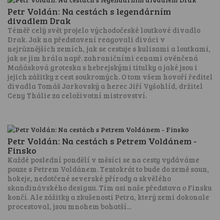
Petr Voldán: Na cestách s legendárním
divadlem Drak
Téměř celý svět projelo východočeské loutkové divadlo
Drak. Jak na představení reagovali diváci v
nejrůznějších zemích, jak se cestuje s kulisami a loutkami,
jak se jim hrála např. zahraničními cenami ověnčená
Maňásková groteska s hebrejskými titulky a jaké jsou i
jejich zážitky z cest soukromých. O tom všem hovoří ředitel
divadla Tomáš Jarkovský a herec Jiří Vyšohlíd, držitel
Ceny Thálie za celoživotní mistrovství.
Petr Voldán: Na cestách s Petrem Voldánem -
Finsko
Každé poslední pondělí v měsíci se na cesty vydáváme
pouze s Petrem Voldánem. Tentokrát to bude do země saun,
hokeje, nedotčené severské přírody a skvělého
skandinávského designu. Tím asi naše představa o Finsku
končí. Ale zážitky a zkušenosti Petra, který zemi dokonale
procestoval, jsou mnohem bohatší...