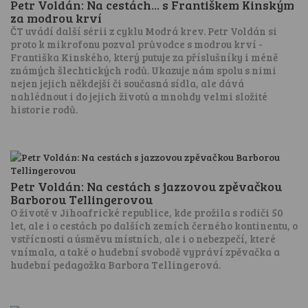
Petr Voldán: Na cestách... s Františkem Kinským
za modrou krví
ČT uvádí další sérii z cyklu Modrá krev. Petr Voldán si
proto k mikrofonu pozval průvodce s modrou krví -
Františka Kinského, který putuje za příslušníky i méně
známých šlechtických rodů. Ukazuje nám spolu s nimi
nejen jejich někdejší či současná sídla, ale dává
nahlédnout i do jejich životů a mnohdy velmi složité
historie rodů.
Petr Voldán: Na cestách s jazzovou zpěvačkou
Barborou Tellingerovou
O životě v Jihoafrické republice, kde prožila s rodiči 50
let, ale i o cestách po dalších zemích černého kontinentu, o
vstřícnosti a úsměvu místních, ale i o nebezpečí, které
vnímala, a také o hudební svobodě vypráví zpěvačka a
hudební pedagožka Barbora Tellingerová.