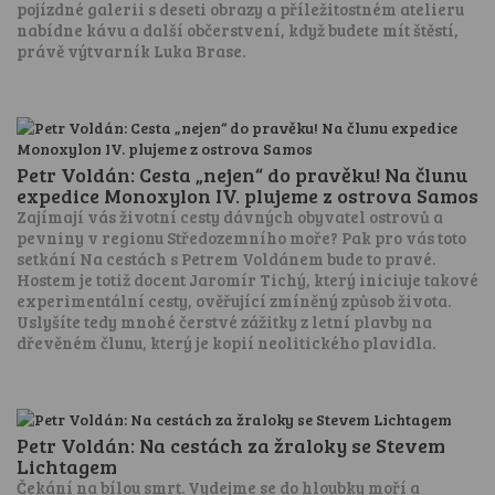
pojízdné galerii s deseti obrazy a příležitostném atelieru
nabídne kávu a další občerstvení, když budete mít štěstí,
právě výtvarník Luka Brase.
Petr Voldán: Cesta „nejen“ do pravěku! Na člunu
expedice Monoxylon IV. plujeme z ostrova Samos
Zajímají vás životní cesty dávných obyvatel ostrovů a
pevniny v regionu Středozemního moře? Pak pro vás toto
setkání Na cestách s Petrem Voldánem bude to pravé.
Hostem je totiž docent Jaromír Tichý, který iniciuje takové
experimentální cesty, ověřující zmíněný způsob života.
Uslyšíte tedy mnohé čerstvé zážitky z letní plavby na
dřevěném člunu, který je kopií neolitického plavidla.
Petr Voldán: Na cestách za žraloky se Stevem
Lichtagem
Čekání na bílou smrt. Vydejme se do hloubky moří a