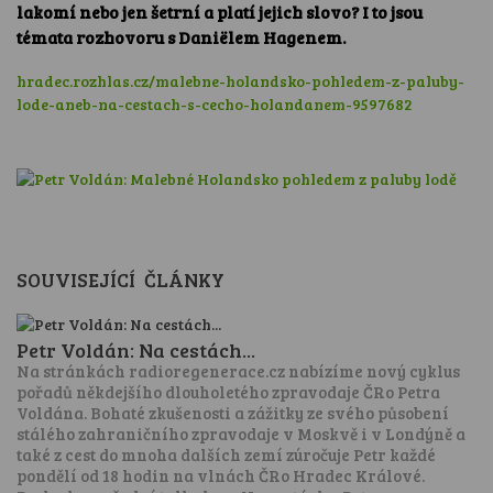
lakomí nebo jen šetrní a platí jejich slovo? I to jsou
témata rozhovoru s Daniëlem Hagenem.
hradec.rozhlas.cz/malebne-holandsko-pohledem-z-paluby-
lode-aneb-na-cestach-s-cecho-holandanem-9597682
SOUVISEJÍCÍ ČLÁNKY
Petr Voldán: Na cestách...
Na stránkách radioregenerace.cz nabízíme nový cyklus
pořadů někdejšího dlouholetého zpravodaje ČRo Petra
Voldána. Bohaté zkušenosti a zážitky ze svého působení
stálého zahraničního zpravodaje v Moskvě i v Londýně a
také z cest do mnoha dalších zemí zúročuje Petr každé
pondělí od 18 hodin na vlnách ČRo Hradec Králové.