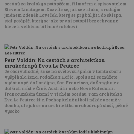
oceánů za žraloky s potápěčem, filmařem a spisovatelem
Stevem Lichtagem. Dozvíte se, jak se z kluka, s rodným
jménem Zdeněk Loveček, který se prý bál jít i do sklepa,
stal potápěč, který se jako první potopil bez ochranné
klece k velkému bílému žralokovi.
Petr Voldán: Na cestách s architektkou
mrakodrapů Evou Le Peutrec
Je obdivuhodné, že se na světovou špičku v tomto oboru
vyšplhala žena, rodačka z Hořic. Spolu s ní se můžete
vydat např. do Londýna, San Francisca, do Šanghaje a
dalších míst v Číně, Austrálii nebo Nové Kaledonii,
francouzském území v Tichém oceánu. Tam architekta
Eva Le Peutrec žije. Pochopitelně nikoli někde u země v
domku, ale jak se na architektku mrakodrapů sluší, pěkně
vysoko.