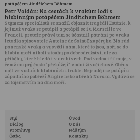
Petr Voldán: Na cestách k vrakům lodí s
hlubinným potápěčem Jindřichem Böhmem
S týmem specialistů se snažil objasnit tragédii Estónie, k
jejímuž vraku se potápěl a potápěl se i u Marseille ve
Francii, protože právě tam se účastnil pátrání po vraku
letadla spisovatele Antoine de Saint-Exupéryho. Má rád
panenské vraky a vysvětlí nám, které to jsou, noří se do
hlubin moří nikoli z touhy po dobrodružství, ale za
příběhy, které hledá i v archivech. Pod vodou i filmuje, v
čemž mu prý často “překážejí” vodní živočichové. Občas
měl ve vodních hlubinách i trable. Nejraději se potápí u
západního pobřeží Anglie nebo u břehů Norska. Vydává se
za tajemstvím na dna moří.
Styl
Úvod
Dialog
O nás
Promluvy
Náš tým
Četba
Kontakty