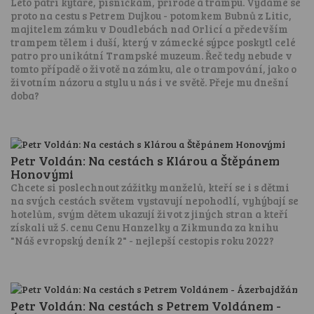
Léto patří kytaře, písničkám, přírodě a trampu. Vydáme se
proto na cestu s Petrem Dujkou - potomkem Bubnů z Litic,
majitelem zámku v Doudlebách nad Orlicí a především
trampem tělem i duší, který v zámecké sýpce poskytl celé
patro pro unikátní Trampské muzeum. Řeč tedy nebude v
tomto případě o životě na zámku, ale o trampování, jako o
životním názoru a stylu u nás i ve světě. Přeje mu dnešní
doba?
Petr Voldán: Na cestách s Klárou a Štěpánem
Honovými
Chcete si poslechnout zážitky manželů, kteří se i s dětmi
na svých cestách světem vystavují nepohodlí, vyhýbají se
hotelům, svým dětem ukazují život z jiných stran a kteří
získali už 5. cenu Cenu Hanzelky a Zikmunda za knihu
"Náš evropský deník 2" - nejlepší cestopis roku 2022?
Petr Voldán: Na cestách s Petrem Voldánem -