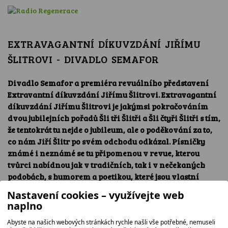
EXTRAVAGANTNÍ DÍKUVZDÁNÍ JIŘÍMU
ŠLITROVI - DIVADLO SEMAFOR
Divadlo Semafor a premiéra revuálního představení
Extravantní díkuvzdání Jiřímu Šlitrovi. Extravagantní
díkuvzdání Jiřímu Šlitrovi je jakýmsi pokračováním
dvou jubilejních pořadů Šli tři Šlitři a Šli čtyři Šlitři s tím,
že tentokrát tu nejde o jubileum, ale o poděkování za to,
co nám Jiří Šlitr po svém odchodu odkázal. Písničky
známé i neznámé se tu připomenou v revue, kterou
tvůrci nabídnou jak v tradičních, tak i v nečekaných
podobách, s humorem a poetikou, které jsou vlastní
divadlu Semafor. Premiéra 20. 3. 26, březnové reprízy 21.
Nastavení cookies – využívejte web
a 25.3. v 19 hodin, další termíny na stránkách divadla
naplno
Abyste na našich webových stránkách rychle našli vše potřebné, nemuseli