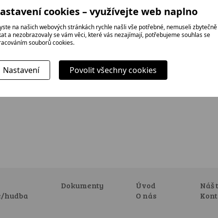
astavení cookies – využívejte web naplno
yste na našich webových stránkách rychle našli vše potřebné, nemuseli zbytečně
ikat a nezobrazovaly se vám věci, které vás nezajímají, potřebujeme souhlas se
racováním souborů cookies.
Nastavení
Povolit všechny cookies
Dokumenty
Úvod
Náš 
e/hudba
O nás
Kont