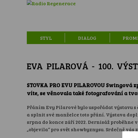
STYL
DIALOG
PROM
EVA PILAROVÁ - 100. VÝS
STOVKA PRO EVU PILAROVOU Swingová zpěva
víte, se věnovala také fotografování a tvo
Přáním Evy Pilarové bylo uspořádat výstavu s 
a splnit své manželce toto přání. Výstava dop
srpna do konce září 2022. Dernisáž proběhne v
„objevila“ pro svět showbyznysu. Srdečně vás 