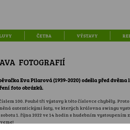
LUVY
ČETBA
VÝSTAVY
RE
TAVA FOTOGRAFIÍ
čka Eva Pilarová (1939-2020) odešla před dvěma le
ření foto obrázků.
číslem 100. Pouhé tři výstavy k této číslovce chyběly. Pro
lněná autentickými šaty, ve kterých královna swingu vystu
 sobotu 1. října 2022 ve 14 hodin s hudebním vystoupením
zveme!