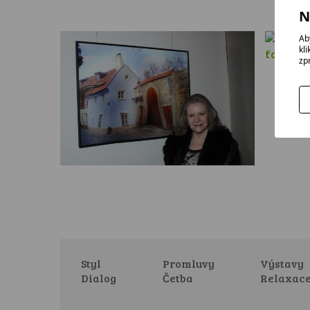
N
Ab
kl
zp
Styl
Promluvy
Výstavy
Dialog
Četba
Relaxac