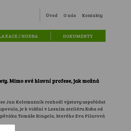
Úvod
O nás
Kontakty
LAXACE / HUDBA
DOKUMENTY
ty. Mimo své hlavní profese, jak možná
to se Jan Kolomazník rozhodl výstavy uspořádat
povala, je k vidění v Lesním ateliéru Kuba od
 zpěváka Tomáše Ringela, kterého Eva Pilarová